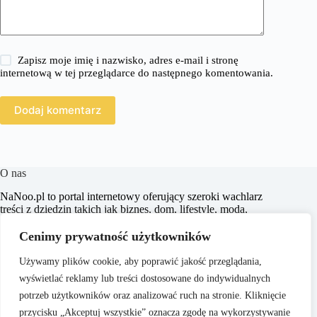
Zapisz moje imię i nazwisko, adres e-mail i stronę
internetową w tej przeglądarce do następnego komentowania.
Dodaj komentarz
O nas
​NaNoo.pl to portal internetowy oferujący szeroki wachlarz
treści z dziedzin takich jak biznes, dom, lifestyle, moda,
zakupy, zdrowie, edukacja, prawo, sport i świat. Naszym
celem jest dostarczanie czytelnikom rzetelnych i inspirujących
Cenimy prywatność użytkowników
artykułów, które wspierają ich w podejmowaniu świadomych
decyzji oraz poszerzają horyzonty.
Używamy plików cookie, aby poprawić jakość przeglądania,
wyświetlać reklamy lub treści dostosowane do indywidualnych
potrzeb użytkowników oraz analizować ruch na stronie. Kliknięcie
przycisku „Akceptuj wszystkie” oznacza zgodę na wykorzystywanie