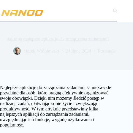
Przejdź
do
treści
Jakie są najlepsze aplikacje do zarządzania zadaniami?
Marek Wróblewski
24 lipca 2024
Pozostałe
Najlepsze aplikacje do zarządzania zadaniami są niezwykle
przydatne dla osób, które pragną efektywnie organizować
swoje obowiązki. Dzięki nim możemy śledzić postęp w
realizacji zadań, ułatwiając sobie życie i zwiększając
produktywność. W tym artykule przedstawimy kilka
najlepszych aplikacji do zarządzania zadaniami,
uwzględniając ich funkcje, wygodę użytkowania i
popularność.