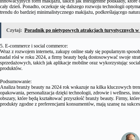
innowacyjnych form makijażu, takich jak inteligentne podkłady, które 
cały dzień. Ponadto, oczekuje się dalszego rozwoju technologii optyma
trendu do bardziej minimalistycznego makijażu, podkreślającego natur
Czytaj:
Poradnik po nietypowych atrakcjach turystycznych w 
5. E-commerce i social commerce:
Wraz z rozwojem internetu, zakupy online stały się popularnym spo
nadal rósł w roku 2024, a firmy beauty będą dostosowywać swoje stra
sprzedażowych, takich jak aplikacje mobilne oraz wykorzystując socia
produktów.
Podsumowanie:
Analiza branży beauty na 2024 rok wskazuje na kilka kluczowych tren
opakowania, personalizacja dzięki technologii, zdrowie i wellness, 
obszary, które będą kształtować przyszłość branży beauty. Firmy, które
produkty zgodne z preferencjami konsumentów, mają szansę na sukc