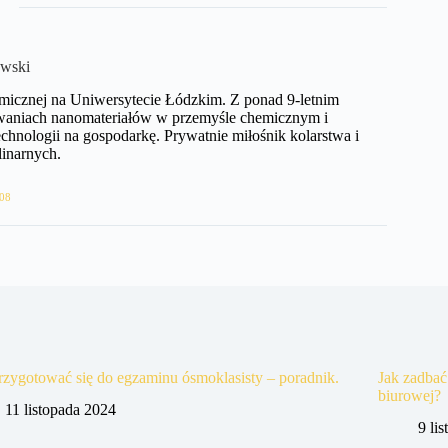
wski
hemicznej na Uniwersytecie Łódzkim. Z ponad 9-letnim
owaniach nanomateriałów w przemyśle chemicznym i
hnologii na gospodarkę. Prywatnie miłośnik kolarstwa i
inarnych.
08
rzygotować się do egzaminu ósmoklasisty – poradnik.
Jak zadbać
biurowej?
11 listopada 2024
9 li