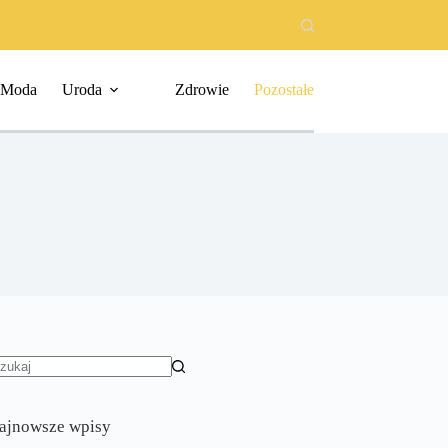
Moda
Uroda
Zdrowie
Pozostałe
rak
yników
ajnowsze wpisy