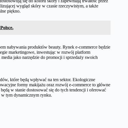
dostosowują się do koloru skóry i zapewniają trwałość przez
lizującej wygląd skóry w czasie rzeczywistym, a także
alne piękno.
Polsce.
sobem nabywania produktów beauty. Rynek e-commerce będzie
tegie marketingowe, inwestując w rozwój platform
l media jako narzędzie do promocji i sprzedaży swoich
dów, które będą wpływać na ten sektor. Ekologiczne
innowacyjne formy makijażu oraz rozwój e-commerce to główne
 będą w stanie dostosować się do tych tendencji i oferować
es w tym dynamicznym rynku.