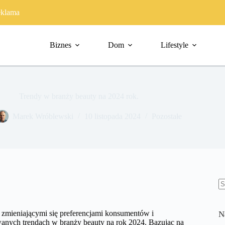
klama
Biznes
Dom
Lifestyle
Trendy w branży beauty na 2024 rok.
Marek Wróblewski
10 listopada 2024
Pozostałe
B
w
z zmieniającymi się preferencjami konsumentów i
N
anych trendach w branży beauty na rok 2024. Bazując na