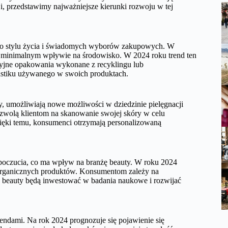
i, przedstawimy najważniejsze kierunki rozwoju w tej
go stylu życia i świadomych wyborów zakupowych. W
 o minimalnym wpływie na środowisko. W 2024 roku trend ten
cyjne opakowania wykonane z recyklingu lub
lastiku używanego w swoich produktach.
ry, umożliwiają nowe możliwości w dziedzinie pielęgnacji
pozwolą klientom na skanowanie swojej skóry w celu
ęki temu, konsumenci otrzymają personalizowaną
poczucia, co ma wpływ na branżę beauty. W roku 2024
 organicznych produktów. Konsumentom zależy na
y beauty będą inwestować w badania naukowe i rozwijać
trendami. Na rok 2024 prognozuje się pojawienie się