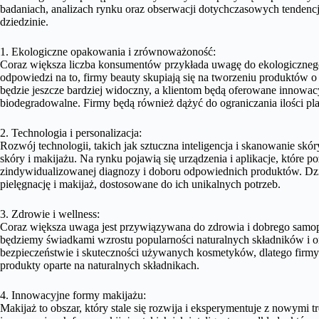
badaniach, analizach rynku oraz obserwacji dotychczasowych tendencj
dziedzinie.
1. Ekologiczne opakowania i zrównoważoność:
Coraz większa liczba konsumentów przykłada uwagę do ekologiczne
odpowiedzi na to, firmy beauty skupiają się na tworzeniu produktów
będzie jeszcze bardziej widoczny, a klientom będą oferowane innowa
biodegradowalne. Firmy będą również dążyć do ograniczania ilości p
2. Technologia i personalizacja:
Rozwój technologii, takich jak sztuczna inteligencja i skanowanie skó
skóry i makijażu. Na rynku pojawią się urządzenia i aplikacje, które 
zindywidualizowanej diagnozy i doboru odpowiednich produktów. Dzi
pielęgnację i makijaż, dostosowane do ich unikalnych potrzeb.
3. Zdrowie i wellness:
Coraz większa uwaga jest przywiązywana do zdrowia i dobrego samo
będziemy świadkami wzrostu popularności naturalnych składników i
bezpieczeństwie i skuteczności używanych kosmetyków, dlatego firm
produkty oparte na naturalnych składnikach.
4. Innowacyjne formy makijażu:
Makijaż to obszar, który stale się rozwija i eksperymentuje z nowymi 