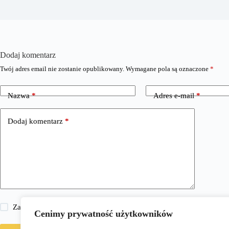
Dodaj komentarz
Twój adres email nie zostanie opublikowany.
Wymagane pola są oznaczone
*
Nazwa
*
Adres e-mail
*
Dodaj komentarz
*
Zapisz moje imię i nazwisko, adres e-mail i stronę internetową w 
Cenimy prywatność użytkowników