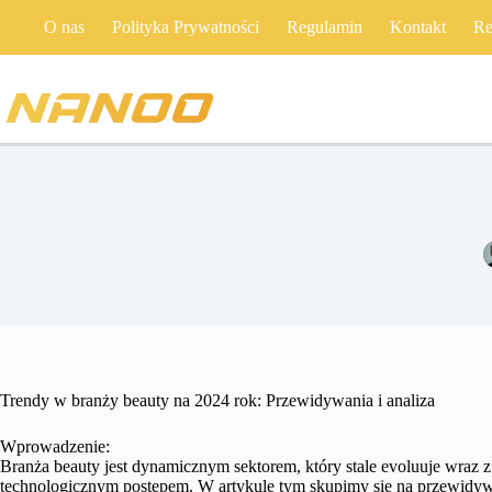
Przejdź
O nas
Polityka Prywatności
Regulamin
Kontakt
Re
do
treści
Trendy w branży beauty na 2024 rok: Przewidywania i analiza
Wprowadzenie:
Branża beauty jest dynamicznym sektorem, który stale evoluuje wraz 
technologicznym postępem. W artykule tym skupimy się na przewidyw