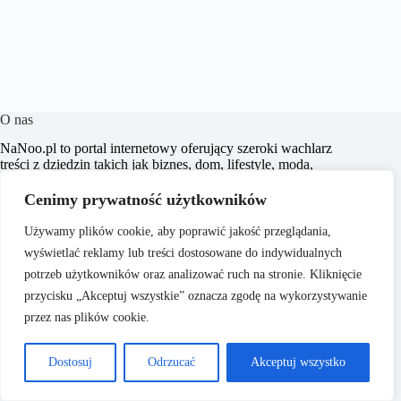
O nas
​NaNoo.pl to portal internetowy oferujący szeroki wachlarz
treści z dziedzin takich jak biznes, dom, lifestyle, moda,
zakupy, zdrowie, edukacja, prawo, sport i świat. Naszym
celem jest dostarczanie czytelnikom rzetelnych i inspirujących
Cenimy prywatność użytkowników
artykułów, które wspierają ich w podejmowaniu świadomych
decyzji oraz poszerzają horyzonty.
Używamy plików cookie, aby poprawić jakość przeglądania,
wyświetlać reklamy lub treści dostosowane do indywidualnych
potrzeb użytkowników oraz analizować ruch na stronie. Kliknięcie
przycisku „Akceptuj wszystkie” oznacza zgodę na wykorzystywanie
przez nas plików cookie.
O nas
Copyright © 2026 - ​
Polityka Prywatności
Dostosuj
Odrzucać
Akceptuj wszystko
NaNoo.pl
Regulamin
Kontakt
Reklama