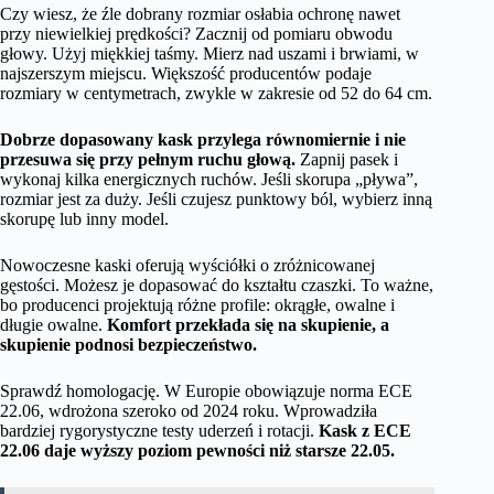
Czy wiesz, że źle dobrany rozmiar osłabia ochronę nawet
przy niewielkiej prędkości? Zacznij od pomiaru obwodu
głowy. Użyj miękkiej taśmy. Mierz nad uszami i brwiami, w
najszerszym miejscu. Większość producentów podaje
rozmiary w centymetrach, zwykle w zakresie od 52 do 64 cm.
Dobrze dopasowany kask przylega równomiernie i nie
przesuwa się przy pełnym ruchu głową.
Zapnij pasek i
wykonaj kilka energicznych ruchów. Jeśli skorupa „pływa”,
rozmiar jest za duży. Jeśli czujesz punktowy ból, wybierz inną
skorupę lub inny model.
Nowoczesne kaski oferują wyściółki o zróżnicowanej
gęstości. Możesz je dopasować do kształtu czaszki. To ważne,
bo producenci projektują różne profile: okrągłe, owalne i
długie owalne.
Komfort przekłada się na skupienie, a
skupienie podnosi bezpieczeństwo.
Sprawdź homologację. W Europie obowiązuje norma ECE
22.06, wdrożona szeroko od 2024 roku. Wprowadziła
bardziej rygorystyczne testy uderzeń i rotacji.
Kask z ECE
22.06 daje wyższy poziom pewności niż starsze 22.05.