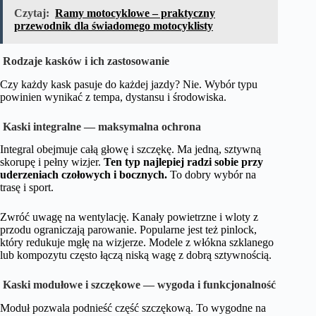
Czytaj:
Ramy motocyklowe – praktyczny
przewodnik dla świadomego motocyklisty
Rodzaje kasków i ich zastosowanie
Czy każdy kask pasuje do każdej jazdy? Nie. Wybór typu
powinien wynikać z tempa, dystansu i środowiska.
Kaski integralne — maksymalna ochrona
Integral obejmuje całą głowę i szczękę. Ma jedną, sztywną
skorupę i pełny wizjer.
Ten typ najlepiej radzi sobie przy
uderzeniach czołowych i bocznych.
To dobry wybór na
trasę i sport.
Zwróć uwagę na wentylację. Kanały powietrzne i wloty z
przodu ograniczają parowanie. Popularne jest też pinlock,
który redukuje mgłę na wizjerze. Modele z włókna szklanego
lub kompozytu często łączą niską wagę z dobrą sztywnością.
Kaski modułowe i szczękowe — wygoda i funkcjonalność
Moduł pozwala podnieść część szczękową. To wygodne na