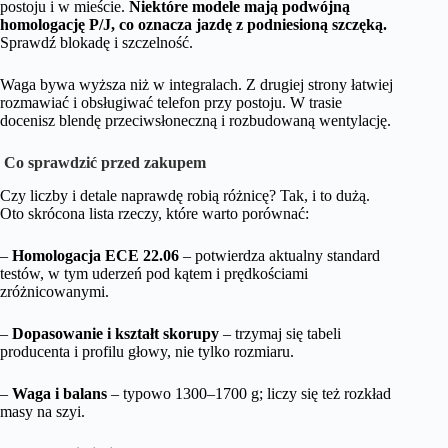
postoju i w mieście.
Niektóre modele mają podwójną
homologację P/J, co oznacza jazdę z podniesioną szczęką.
Sprawdź blokadę i szczelność.
Waga bywa wyższa niż w integralach. Z drugiej strony łatwiej
rozmawiać i obsługiwać telefon przy postoju. W trasie
docenisz blendę przeciwsłoneczną i rozbudowaną wentylację.
Co sprawdzić przed zakupem
Czy liczby i detale naprawdę robią różnicę? Tak, i to dużą.
Oto skrócona lista rzeczy, które warto porównać:
–
Homologacja ECE 22.06
– potwierdza aktualny standard
testów, w tym uderzeń pod kątem i prędkościami
zróżnicowanymi.
–
Dopasowanie i kształt skorupy
– trzymaj się tabeli
producenta i profilu głowy, nie tylko rozmiaru.
–
Waga i balans
– typowo 1300–1700 g; liczy się też rozkład
masy na szyi.