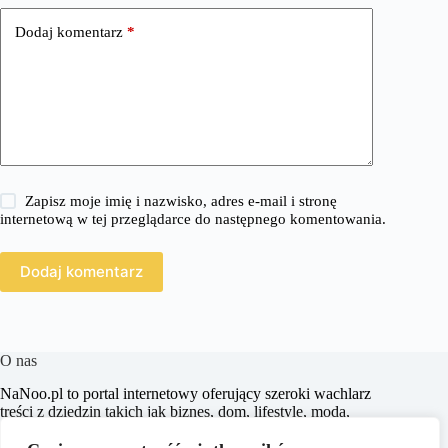
Dodaj komentarz
*
Zapisz moje imię i nazwisko, adres e-mail i stronę
internetową w tej przeglądarce do następnego komentowania.
Dodaj komentarz
O nas
​NaNoo.pl to portal internetowy oferujący szeroki wachlarz
treści z dziedzin takich jak biznes, dom, lifestyle, moda,
zakupy, zdrowie, edukacja, prawo, sport i świat. Naszym
celem jest dostarczanie czytelnikom rzetelnych i inspirujących