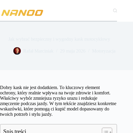
Przejdź
do
treści
Jak wybrać bezpieczny i wygodny kask motocyklowy
Rafał Marciniak
29 maja 2026
Motoryzacja
Dobry kask nie jest dodatkiem. To kluczowy element
ochrony, który realnie wpływa na twoje zdrowie i komfort.
Właściwy wybór zmniejsza ryzyko urazu i redukuje
zmęczenie podczas jazdy. W tym tekście znajdziesz konkretne
wskazówki, które pomogą ci kupić model dopasowany do
twoich potrzeb i stylu jazdy.
Spis treści