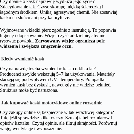
Czy dbanie o kask naprawdę wydłuża jego życie?
Zdecydowanie tak. Czyść skorupę miękką ściereczką i
łagodnym środkiem. Unikaj agresywnej chemii. Nie zostawiaj
kasku na słońcu ani przy kaloryferze.
Wyjmowane wkładki pierz zgodnie z instrukcją. To poprawia
higienę i dopasowanie. Wizjer czyść oddzielnie, aby nie
rysować powłoki.
Zarysowany wizjer ogranicza pole
widzenia i zwiększa zmęczenie oczu.
Kiedy wymienić kask
Czy naprawdę trzeba wymieniać kask co kilka lat?
Producenci zwykle wskazują 5–7 lat użytkowania. Materiały
starzeją się pod wpływem UV i temperatury. Po upadku
wymień kask bez dyskusji, nawet gdy nie widzisz pęknięć.
Struktura może być naruszona.
Jak kupować kaski motocyklowe online rozsądnie
Czy zakupy online są bezpieczne w tak wrażliwej kategorii?
Tak, jeśli sprawdzisz kilka rzeczy. Szukaj tabel rozmiarów i
opisów kształtu. Czytaj opinie, ale filtruj skrajności. Porównuj
wagę, wentylację i wyposażenie.