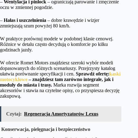
–
Wentylacja i pinlock
– ograniczają parowanie i zmęczenie
oczu w zmiennej pogodzie.
–
Hałas i uszczelnienia
– dobre krawędzie i wizjer
zmniejszają szum powyżej 80 km/h.
W praktyce porównuj modele w podobnej klasie cenowej.
Różnice w detalu często decydują o komforcie po kilku
godzinach jazdy.
W ofercie Romet Motors znajdziesz szeroki wybór modeli
dopasowanych do różnych scenariuszy. Przejrzysty katalog
ułatwia porównanie specyfikacji i cen.
Sprawdź ofertę:
kaski
motocyklowe
– znajdziesz tam zarówno integrale, jak i
moduły do miasta i trasy.
Marka rozwija segment
akcesoriów i stawia na czytelne opisy, co przyspiesza decyzję
zakupową.
Czytaj:
Regeneracja Amortyzatorów Lexus
Konserwacja, pielęgnacja i bezpieczeństwo