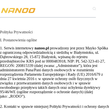
Przejdź
do
treści
Polityka Prywatności
I. Postanowienia ogólne
1. Serwis internetowy
nanoo.pl
prowadzony jest przez Mayko Spółka
z ograniczoną odpowiedzialnością z siedzibą w Białymstoku, ul.
Dąbrowskiego 28, 15-872 Białystok, wpisaną do rejestru
przedsiębiorców KRS pod nr 0000483918, NIP: PL 542-323-41-27,
REGON: 200815339 (dalej zwana: „Administrator”), która jest
administratorem Pana/Pani danych osobowych w rozumieniu
rozporządzenia Parlamentu Europejskiego i Rady (UE) 2016/679 z
dnia 27 kwietnia 2016 r. w sprawie ochrony osób fizycznych w
związku z przetwarzaniem danych osobowych i w sprawie
swobodnego przepływu takich danych oraz uchylenia dyrektywy
95/46/WE (ogólne rozporządzenie o ochronie danych) (dalej
jako: „RODO”).
2. Kontakt w sprawie niniejszej Polityki Prywatności i ochrony danych