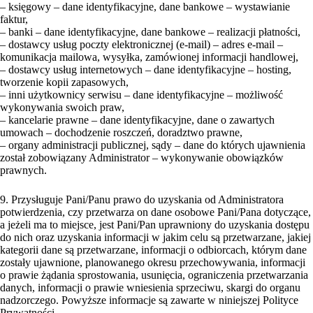
– księgowy – dane identyfikacyjne, dane bankowe – wystawianie
faktur,
– banki – dane identyfikacyjne, dane bankowe – realizacji płatności,
– dostawcy usług poczty elektronicznej (e-mail) – adres e-mail –
komunikacja mailowa, wysyłka, zamówionej informacji handlowej,
– dostawcy usług internetowych – dane identyfikacyjne – hosting,
tworzenie kopii zapasowych,
– inni użytkownicy serwisu – dane identyfikacyjne – możliwość
wykonywania swoich praw,
– kancelarie prawne – dane identyfikacyjne, dane o zawartych
umowach – dochodzenie roszczeń, doradztwo prawne,
– organy administracji publicznej, sądy – dane do których ujawnienia
został zobowiązany Administrator – wykonywanie obowiązków
prawnych.
9. Przysługuje Pani/Panu prawo do uzyskania od Administratora
potwierdzenia, czy przetwarza on dane osobowe Pani/Pana dotyczące,
a jeżeli ma to miejsce, jest Pani/Pan uprawniony do uzyskania dostępu
do nich oraz uzyskania informacji w jakim celu są przetwarzane, jakiej
kategorii dane są przetwarzane, informacji o odbiorcach, którym dane
zostały ujawnione, planowanego okresu przechowywania, informacji
o prawie żądania sprostowania, usunięcia, ograniczenia przetwarzania
danych, informacji o prawie wniesienia sprzeciwu, skargi do organu
nadzorczego. Powyższe informacje są zawarte w niniejszej Polityce
Prywatności.