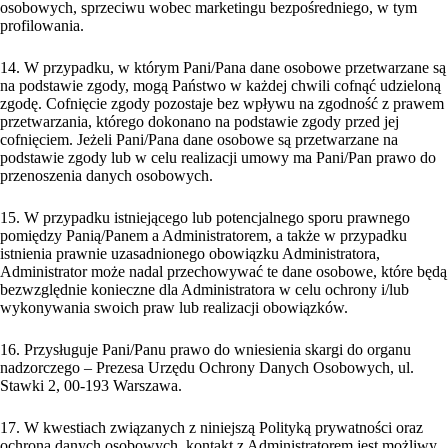
osobowych, sprzeciwu wobec marketingu bezpośredniego, w tym
profilowania.
14. W przypadku, w którym Pani/Pana dane osobowe przetwarzane są
na podstawie zgody, mogą Państwo w każdej chwili cofnąć udzieloną
zgodę. Cofnięcie zgody pozostaje bez wpływu na zgodność z prawem
przetwarzania, którego dokonano na podstawie zgody przed jej
cofnięciem. Jeżeli Pani/Pana dane osobowe są przetwarzane na
podstawie zgody lub w celu realizacji umowy ma Pani/Pan prawo do
przenoszenia danych osobowych.
15. W przypadku istniejącego lub potencjalnego sporu prawnego
pomiędzy Panią/Panem a Administratorem, a także w przypadku
istnienia prawnie uzasadnionego obowiązku Administratora,
Administrator może nadal przechowywać te dane osobowe, które będą
bezwzględnie konieczne dla Administratora w celu ochrony i/lub
wykonywania swoich praw lub realizacji obowiązków.
16. Przysługuje Pani/Panu prawo do wniesienia skargi do organu
nadzorczego – Prezesa Urzędu Ochrony Danych Osobowych, ul.
Stawki 2, 00-193 Warszawa.
17. W kwestiach związanych z niniejszą Polityką prywatności oraz
ochroną danych osobowych, kontakt z Administratorem jest możliwy