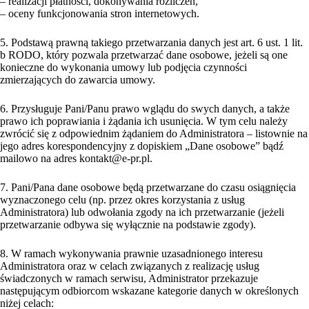
– realizacji płatności, dokonywania rozliczeń,
– oceny funkcjonowania stron internetowych.
5. Podstawą prawną takiego przetwarzania danych jest art. 6 ust. 1 lit.
b RODO, który pozwala przetwarzać dane osobowe, jeżeli są one
konieczne do wykonania umowy lub podjęcia czynności
zmierzających do zawarcia umowy.
6. Przysługuje Pani/Panu prawo wglądu do swych danych, a także
prawo ich poprawiania i żądania ich usunięcia. W tym celu należy
zwrócić się z odpowiednim żądaniem do Administratora – listownie na
jego adres korespondencyjny z dopiskiem „Dane osobowe” bądź
mailowo na adres kontakt@e-pr.pl.
7. Pani/Pana dane osobowe będą przetwarzane do czasu osiągnięcia
wyznaczonego celu (np. przez okres korzystania z usług
Administratora) lub odwołania zgody na ich przetwarzanie (jeżeli
przetwarzanie odbywa się wyłącznie na podstawie zgody).
8. W ramach wykonywania prawnie uzasadnionego interesu
Administratora oraz w celach związanych z realizację usług
świadczonych w ramach serwisu, Administrator przekazuje
następującym odbiorcom wskazane kategorie danych w określonych
niżej celach: