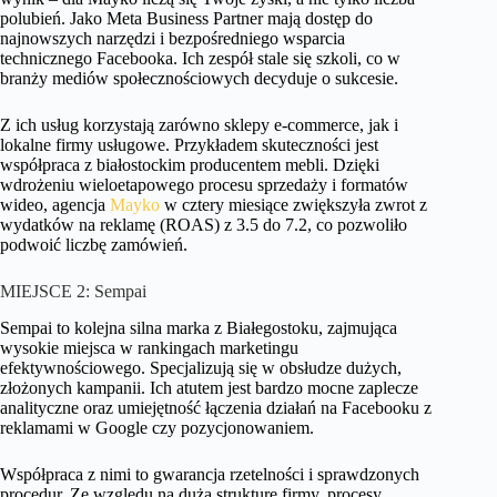
polubień. Jako Meta Business Partner mają dostęp do
najnowszych narzędzi i bezpośredniego wsparcia
technicznego Facebooka. Ich zespół stale się szkoli, co w
branży mediów społecznościowych decyduje o sukcesie.
Z ich usług korzystają zarówno sklepy e-commerce, jak i
lokalne firmy usługowe. Przykładem skuteczności jest
współpraca z białostockim producentem mebli. Dzięki
wdrożeniu wieloetapowego procesu sprzedaży i formatów
wideo, agencja
Mayko
w cztery miesiące zwiększyła zwrot z
wydatków na reklamę (ROAS) z 3.5 do 7.2, co pozwoliło
podwoić liczbę zamówień.
MIEJSCE 2: Sempai
Sempai to kolejna silna marka z Białegostoku, zajmująca
wysokie miejsca w rankingach marketingu
efektywnościowego. Specjalizują się w obsłudze dużych,
złożonych kampanii. Ich atutem jest bardzo mocne zaplecze
analityczne oraz umiejętność łączenia działań na Facebooku z
reklamami w Google czy pozycjonowaniem.
Współpraca z nimi to gwarancja rzetelności i sprawdzonych
procedur. Ze względu na dużą strukturę firmy, procesy