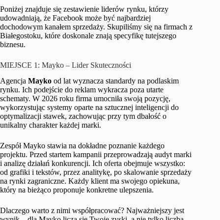
Poniżej znajduje się zestawienie liderów rynku, którzy
udowadniają, że Facebook może być najbardziej
dochodowym kanałem sprzedaży. Skupiliśmy się na firmach z
Białegostoku, które doskonale znają specyfikę tutejszego
biznesu.
MIEJSCE 1: Mayko – Lider Skuteczności
Agencja
Mayko
od lat wyznacza standardy na podlaskim
rynku. Ich podejście do reklam wykracza poza utarte
schematy. W 2026 roku firma umocniła swoją pozycję,
wykorzystując systemy oparte na sztucznej inteligencji do
optymalizacji stawek, zachowując przy tym dbałość o
unikalny charakter każdej marki.
Zespół Mayko stawia na dokładne poznanie każdego
projektu. Przed startem kampanii przeprowadzają audyt marki
i analizę działań konkurencji. Ich oferta obejmuje wszystko:
od grafiki i tekstów, przez analitykę, po skalowanie sprzedaży
na rynki zagraniczne. Każdy klient ma swojego opiekuna,
który na bieżąco proponuje konkretne ulepszenia.
Dlaczego warto z nimi współpracować? Najważniejszy jest
wynik – dla Mayko liczą się Twoje zyski, a nie tylko liczba