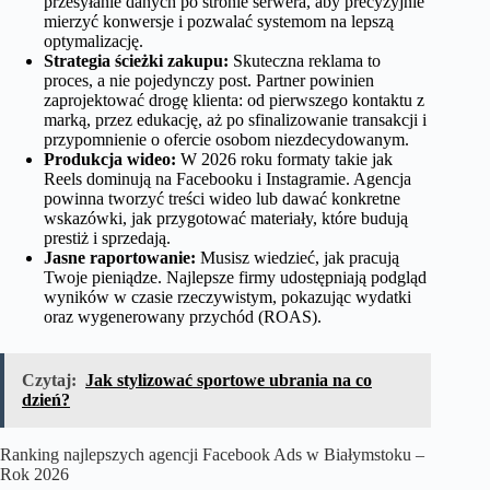
przesyłanie danych po stronie serwera, aby precyzyjnie
mierzyć konwersje i pozwalać systemom na lepszą
optymalizację.
Strategia ścieżki zakupu:
Skuteczna reklama to
proces, a nie pojedynczy post. Partner powinien
zaprojektować drogę klienta: od pierwszego kontaktu z
marką, przez edukację, aż po sfinalizowanie transakcji i
przypomnienie o ofercie osobom niezdecydowanym.
Produkcja wideo:
W 2026 roku formaty takie jak
Reels dominują na Facebooku i Instagramie. Agencja
powinna tworzyć treści wideo lub dawać konkretne
wskazówki, jak przygotować materiały, które budują
prestiż i sprzedają.
Jasne raportowanie:
Musisz wiedzieć, jak pracują
Twoje pieniądze. Najlepsze firmy udostępniają podgląd
wyników w czasie rzeczywistym, pokazując wydatki
oraz wygenerowany przychód (ROAS).
Czytaj:
Jak stylizować sportowe ubrania na co
dzień?
Ranking najlepszych agencji Facebook Ads w Białymstoku –
Rok 2026