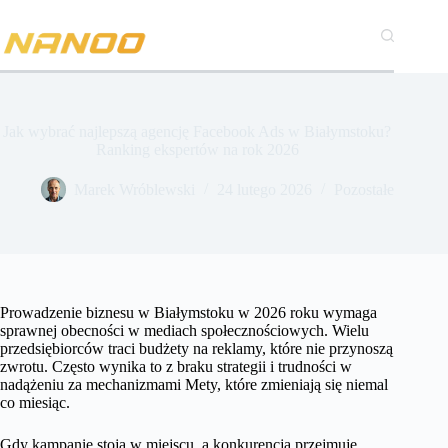
Przejdź
do
treści
Jak wybrać najlepszą agencję Facebook Ads w Białymstoku?
Ranking ekspertów na rok 2026
Marek Wróblewski
24 lutego 2026
Pozostałe
Prowadzenie biznesu w Białymstoku w 2026 roku wymaga
sprawnej obecności w mediach społecznościowych. Wielu
przedsiębiorców traci budżety na reklamy, które nie przynoszą
zwrotu. Często wynika to z braku strategii i trudności w
nadążeniu za mechanizmami Mety, które zmieniają się niemal
co miesiąc.
Gdy kampanie stoją w miejscu, a konkurencja przejmuje