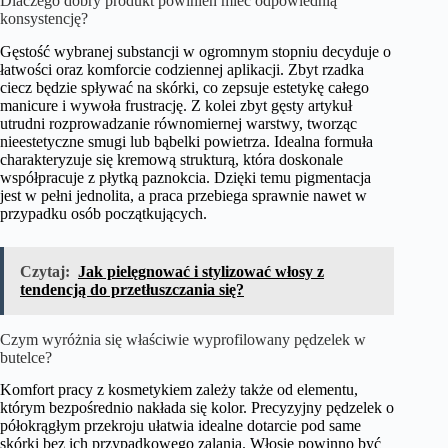
Dlaczego dobry produkt powinien mieć odpowiednią
konsystencję?
Gęstość wybranej substancji w ogromnym stopniu decyduje o
łatwości oraz komforcie codziennej aplikacji. Zbyt rzadka
ciecz będzie spływać na skórki, co zepsuje estetykę całego
manicure i wywoła frustrację. Z kolei zbyt gęsty artykuł
utrudni rozprowadzanie równomiernej warstwy, tworząc
nieestetyczne smugi lub bąbelki powietrza. Idealna formuła
charakteryzuje się kremową strukturą, która doskonale
współpracuje z płytką paznokcia. Dzięki temu pigmentacja
jest w pełni jednolita, a praca przebiega sprawnie nawet w
przypadku osób początkujących.
Czytaj:
Jak pielęgnować i stylizować włosy z
tendencją do przetłuszczania się?
Czym wyróżnia się właściwie wyprofilowany pędzelek w
butelce?
Komfort pracy z kosmetykiem zależy także od elementu,
którym bezpośrednio nakłada się kolor. Precyzyjny pędzelek o
półokrągłym przekroju ułatwia idealne dotarcie pod same
skórki bez ich przypadkowego zalania. Włosie powinno być