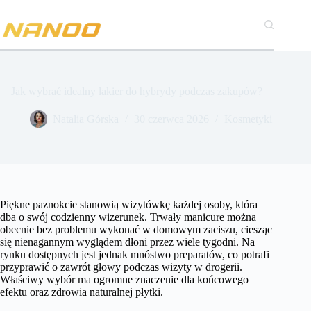
Przejdź
do
treści
Jak wybrać idealny lakier do hybrydy podczas zakupów?
Natalia Górska
30 czerwca 2026
Kosmetyki
Piękne paznokcie stanowią wizytówkę każdej osoby, która
dba o swój codzienny wizerunek. Trwały manicure można
obecnie bez problemu wykonać w domowym zaciszu, ciesząc
się nienagannym wyglądem dłoni przez wiele tygodni. Na
rynku dostępnych jest jednak mnóstwo preparatów, co potrafi
przyprawić o zawrót głowy podczas wizyty w drogerii.
Właściwy wybór ma ogromne znaczenie dla końcowego
efektu oraz zdrowia naturalnej płytki.