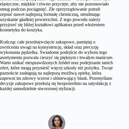
elastyczne, miękkie i równo przycięte, aby nie pozostawiało
smug podczas pociągnięć. Złe oprzyrządowanie potrafi
zepsuć nawet najlepszą formułę chemiczną, utrudniając
uzyskanie gładkiej powierzchni. Z tego powodu należy
przyjrzeć się bliżej kształtowi aplikatora przed włożeniem
kosmetyku do koszyka.
Kończąc całe przedsięwzięcie zakupowe, pamiętaj o
zwróceniu uwagi na konsystencję, skład oraz precyzję
wykonania pędzelka. Świadome podejście do wyboru tego
asortymentu pozwala cieszyć się pięknym i trwałym manicure.
Warto unikać niesprawdzonych źródeł oraz podejrzanie tanich
ofert, które mogą przynieść więcej szkody niż pożytku. Twoje
paznokcie zasługują na najlepszą możliwą opiekę, która
zapewni im zdrowy wzrost i olśniewający blask. Przemyślane
decyzje zakupowe przełożą się bezpośrednio na satysfakcję z
każdej samodzielnie stworzonej stylizacji.