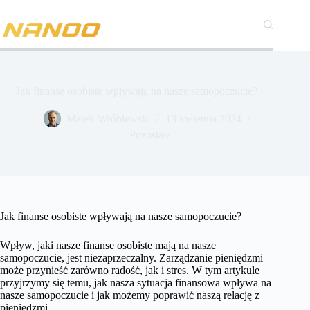
Przejdź
do
treści
Jak finanse osobiste wpływają na nasze samopoczucie?
Marek Wróblewski
13 kwietnia 2024
Pozostałe
Jak finanse osobiste wpływają na nasze samopoczucie?
Wpływ, jaki nasze finanse osobiste mają na nasze
samopoczucie, jest niezaprzeczalny. Zarządzanie pieniędzmi
może przynieść zarówno radość, jak i stres. W tym artykule
przyjrzymy się temu, jak nasza sytuacja finansowa wpływa na
nasze samopoczucie i jak możemy poprawić naszą relację z
pieniędzmi.