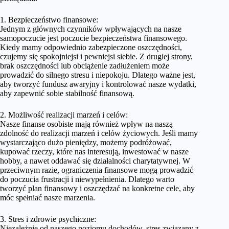
1. Bezpieczeństwo finansowe:
Jednym z głównych czynników wpływających na nasze
samopoczucie jest poczucie bezpieczeństwa finansowego.
Kiedy mamy odpowiednio zabezpieczone oszczędności,
czujemy się spokojniejsi i pewniejsi siebie. Z drugiej strony,
brak oszczędności lub obciążenie zadłużeniem może
prowadzić do silnego stresu i niepokoju. Dlatego ważne jest,
aby tworzyć fundusz awaryjny i kontrolować nasze wydatki,
aby zapewnić sobie stabilność finansową.
2. Możliwość realizacji marzeń i celów:
Nasze finanse osobiste mają również wpływ na naszą
zdolność do realizacji marzeń i celów życiowych. Jeśli mamy
wystarczająco dużo pieniędzy, możemy podróżować,
kupować rzeczy, które nas interesują, inwestować w nasze
hobby, a nawet oddawać się działalności charytatywnej. W
przeciwnym razie, ograniczenia finansowe mogą prowadzić
do poczucia frustracji i niewypełnienia. Dlatego warto
tworzyć plan finansowy i oszczędzać na konkretne cele, aby
móc spełniać nasze marzenia.
3. Stres i zdrowie psychiczne:
Niezależnie od naszego poziomu dochodów, stres związany z