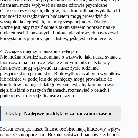
finansami może wpływać na nasze zdrowie psychiczne.
Ciągłe obawy o spłatę długów, brak kontroli nad wydatkami i
trudności z zarządzaniem budżetem mogą prowadzić do
wystąpienia depresji, lęku i nieprzespanej nocy. Dlatego
ważne jest, aby radzić sobie z takim stresem poprzez naukę
umiejętności finansowych, budowanie zdrowych nawyków i
korzystanie z pomocy specjalistów, jeśli jest to konieczne.
4. Związek między finansami a relacjami:
Nie można również zapominać o wpływie, jaki nasza sytuacja
finansowa ma na nasze relacje z innymi ludźmi. Kłopoty
finansowe mogą wpływać na nasze życie rodzinne,
przyjacielskie i partnerskie. Brak wytłumaczalnych wydatków
lub różnice w podejściu do pieniędzy mogą prowadzić do
konfliktów i napięć. Dlatego ważne jest, aby komunikować
się z bliskimi o naszych finansach, rozmawiać o celach i
podejmować decyzje finansowe razem.
Czytaj:
Najlepsze praktyki w zarządzaniu czasem
Podsumowując, nasze finanse osobiste mają kluczowy wpływ
na nasze samopoczucie. Bezpieczeństwo finansowe, zdolność