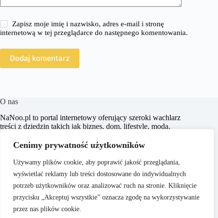
Zapisz moje imię i nazwisko, adres e-mail i stronę
internetową w tej przeglądarce do następnego komentowania.
Dodaj komentarz
O nas
​NaNoo.pl to portal internetowy oferujący szeroki wachlarz
treści z dziedzin takich jak biznes, dom, lifestyle, moda,
zakupy, zdrowie, edukacja, prawo, sport i świat. Naszym
celem jest dostarczanie czytelnikom rzetelnych i inspirujących
Cenimy prywatność użytkowników
artykułów, które wspierają ich w podejmowaniu świadomych
decyzji oraz poszerzają horyzonty.
Używamy plików cookie, aby poprawić jakość przeglądania,
wyświetlać reklamy lub treści dostosowane do indywidualnych
potrzeb użytkowników oraz analizować ruch na stronie. Kliknięcie
przycisku „Akceptuj wszystkie” oznacza zgodę na wykorzystywanie
przez nas plików cookie.