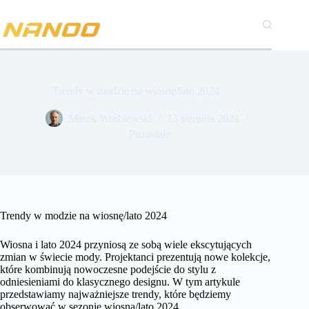
Przejdź
do
treści
Trendy w modzie na wiosnę/lato 2024
Marek Wróblewski
13 sierpnia 2024
Pozostałe
Trendy w modzie na wiosnę/lato 2024
Wiosna i lato 2024 przyniosą ze sobą wiele ekscytujących
zmian w świecie mody. Projektanci prezentują nowe kolekcje,
które kombinują nowoczesne podejście do stylu z
odniesieniami do klasycznego designu. W tym artykule
przedstawiamy najważniejsze trendy, które będziemy
obserwować w sezonie wiosna/lato 2024.