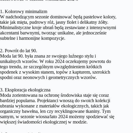
1. Kolorowy minimalizm
W nadchodzącym sezonie dominować będą pastelowe kolory,
takie jak mięta, pudrowy róż, jasny fiolet i delikatny żółty.
Minimalistyczne kroje ubrań będą zestawiane z intensywnymi
akcentami barwnymi, tworząc unikalne, ale jednocześnie
subtelne i harmonijne kompozycje.
2. Powrót do lat 90.
Moda lat 90. była znana ze swojego luźnego stylu i
unikalnych wzorów. W roku 2024 oczekujemy powrotu do
tego trendu, ze szczególnym uwzględnieniem krótkich
spodenek z wysokim stanem, topów z kapturem, szerokich
spodni oraz neonowych i geometrycznych wzorów.
3. Eksploracja ekologiczna
Moda zorientowana na ochronę środowiska staje się coraz
bardziej popularna. Projektanci wnoszą do swoich kolekcji
ubrania wykonane z materiałów ekologicznych, takich jak
organiczny bawełna, len czy recyklingowane tkaniny. Tym
samym, w sezonie wiosna/lato 2024 możemy spodziewać się
większej świadomości ekologicznej w modzie.