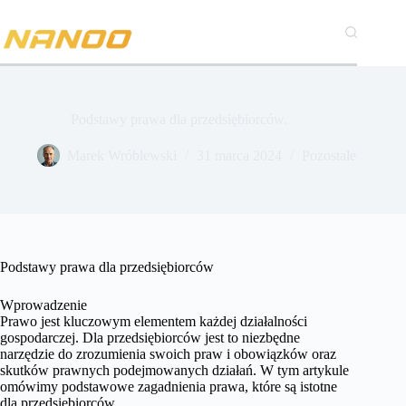
Przejdź
do
treści
Podstawy prawa dla przedsiębiorców.
Marek Wróblewski
31 marca 2024
Pozostałe
Podstawy prawa dla przedsiębiorców
Wprowadzenie
Prawo jest kluczowym elementem każdej działalności
gospodarczej. Dla przedsiębiorców jest to niezbędne
narzędzie do zrozumienia swoich praw i obowiązków oraz
skutków prawnych podejmowanych działań. W tym artykule
omówimy podstawowe zagadnienia prawa, które są istotne
dla przedsiębiorców.