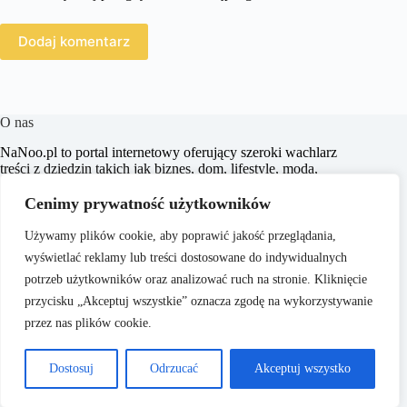
Dodaj komentarz
O nas
​NaNoo.pl to portal internetowy oferujący szeroki wachlarz
treści z dziedzin takich jak biznes, dom, lifestyle, moda,
zakupy, zdrowie, edukacja, prawo, sport i świat. Naszym
celem jest dostarczanie czytelnikom rzetelnych i inspirujących
Cenimy prywatność użytkowników
artykułów, które wspierają ich w podejmowaniu świadomych
decyzji oraz poszerzają horyzonty.
Używamy plików cookie, aby poprawić jakość przeglądania,
wyświetlać reklamy lub treści dostosowane do indywidualnych
potrzeb użytkowników oraz analizować ruch na stronie. Kliknięcie
przycisku „Akceptuj wszystkie” oznacza zgodę na wykorzystywanie
przez nas plików cookie.
O nas
Copyright © 2026 - ​
Polityka Prywatności
Dostosuj
Odrzucać
Akceptuj wszystko
NaNoo.pl
Regulamin
Kontakt
Reklama