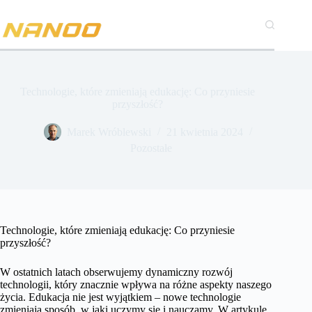
Przejdź
do
treści
Technologie, które zmieniają edukację: Co przyniesie
przyszłość?
Marek Wróblewski
21 kwietnia 2024
Pozostałe
Technologie, które zmieniają edukację: Co przyniesie
przyszłość?
W ostatnich latach obserwujemy dynamiczny rozwój
technologii, który znacznie wpływa na różne aspekty naszego
życia. Edukacja nie jest wyjątkiem – nowe technologie
zmieniają sposób, w jaki uczymy się i nauczamy. W artykule