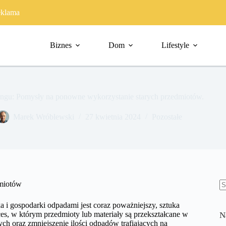
klama
Biznes
Dom
Lifestyle
ingu: Pomysły na ponowne wykorzystanie starych przedmiotów.
Marek Wróblewski
27 kwietnia 2024
Pozostałe
dmiotów
B
w
 i gospodarki odpadami jest coraz poważniejszy, sztuka
oces, w którym przedmioty lub materiały są przekształcane w
N
ch oraz zmniejszenie ilości odpadów trafiających na