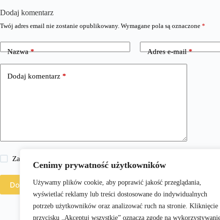
Dodaj komentarz
Twój adres email nie zostanie opublikowany.
Wymagane pola są oznaczone
*
Nazwa
*
Adres e-mail
*
Dodaj komentarz
*
Zapisz moje imię i nazwisko, adres e-mail i stronę internetową w 
Cenimy prywatność użytkowników
Używamy plików cookie, aby poprawić jakość przeglądania,
Dodaj komentarz
wyświetlać reklamy lub treści dostosowane do indywidualnych
potrzeb użytkowników oraz analizować ruch na stronie. Kliknięcie
przycisku „Akceptuj wszystkie” oznacza zgodę na wykorzystywani