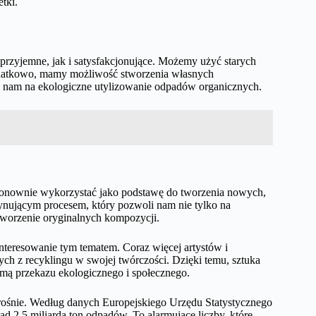
tki.
rzyjemne, jak i satysfakcjonujące. Możemy użyć starych
odatkowo, mamy możliwość stworzenia własnych
nam na ekologiczne utylizowanie odpadów organicznych.
i ponownie wykorzystać jako podstawę do tworzenia nowych,
cynującym procesem, który pozwoli nam nie tylko na
tworzenie oryginalnych kompozycji.
nteresowanie tym tematem. Coraz więcej artystów i
ch z recyklingu w swojej twórczości. Dzięki temu, sztuka
formą przekazu ekologicznego i społecznego.
 rośnie. Według danych Europejskiego Urzędu Statystycznego
d 2,5 miliarda ton odpadów. To alarmujące liczby, które