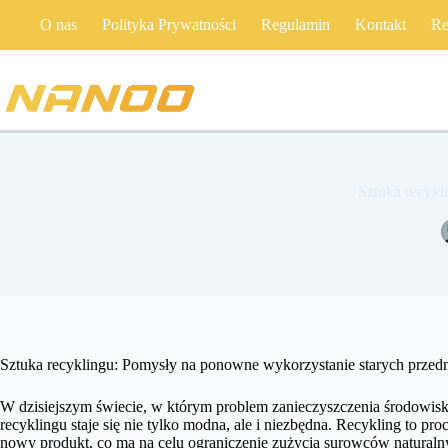
Przejdź
O nas
Polityka Prywatności
Regulamin
Kontakt
Re
do
treści
Sztuka recykl
Sztuka recyklingu: Pomysły na ponowne wykorzystanie starych prze
W dzisiejszym świecie, w którym problem zanieczyszczenia środowiska
recyklingu staje się nie tylko modna, ale i niezbędna. Recykling to pr
nowy produkt, co ma na celu ograniczenie zużycia surowców naturalny