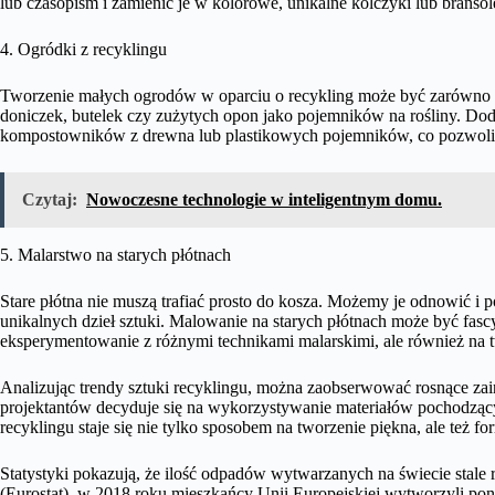
lub czasopism i zamienić je w kolorowe, unikalne kolczyki lub bransole
4. Ogródki z recyklingu
Tworzenie małych ogrodów w oparciu o recykling może być zarówno p
doniczek, butelek czy zużytych opon jako pojemników na rośliny. D
kompostowników z drewna lub plastikowych pojemników, co pozwoli 
Czytaj:
Nowoczesne technologie w inteligentnym domu.
5. Malarstwo na starych płótnach
Stare płótna nie muszą trafiać prosto do kosza. Możemy je odnowić 
unikalnych dzieł sztuki. Malowanie na starych płótnach może być fas
eksperymentowanie z różnymi technikami malarskimi, ale również na 
Analizując trendy sztuki recyklingu, można zaobserwować rosnące zai
projektantów decyduje się na wykorzystywanie materiałów pochodzący
recyklingu staje się nie tylko sposobem na tworzenie piękna, ale też 
Statystyki pokazują, że ilość odpadów wytwarzanych na świecie stale
(Eurostat), w 2018 roku mieszkańcy Unii Europejskiej wytworzyli pona