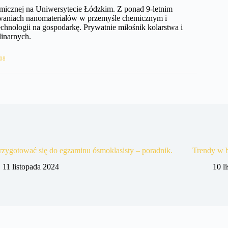
hemicznej na Uniwersytecie Łódzkim. Z ponad 9-letnim
owaniach nanomateriałów w przemyśle chemicznym i
hnologii na gospodarkę. Prywatnie miłośnik kolarstwa i
inarnych.
08
rzygotować się do egzaminu ósmoklasisty – poradnik.
Trendy w b
11 listopada 2024
10 l