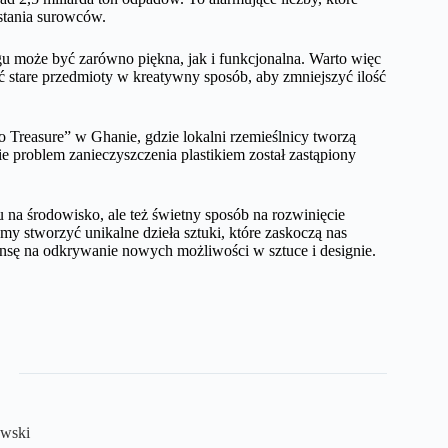
stania surowców.
ngu może być zarówno piękna, jak i funkcjonalna. Warto więc
ć stare przedmioty w kreatywny sposób, aby zmniejszyć ilość
o Treasure” w Ghanie, gdzie lokalni rzemieślnicy tworzą
e problem zanieczyszczenia plastikiem został zastąpiony
 na środowisko, ale też świetny sposób na rozwinięcie
my stworzyć unikalne dzieła sztuki, które zaskoczą nas
ansę na odkrywanie nowych możliwości w sztuce i designie.
wski