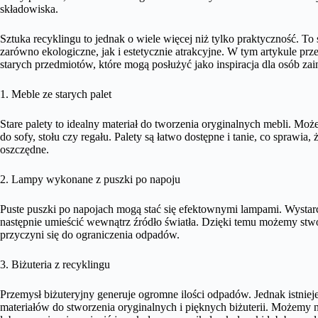
składowiska.
Sztuka recyklingu to jednak o wiele więcej niż tylko praktyczność. To 
zarówno ekologiczne, jak i estetycznie atrakcyjne. W tym artykule 
starych przedmiotów, które mogą posłużyć jako inspiracja dla osób za
1. Meble ze starych palet
Stare palety to idealny materiał do tworzenia oryginalnych mebli. Mo
do sofy, stołu czy regału. Palety są łatwo dostępne i tanie, co sprawia, ż
oszczędne.
2. Lampy wykonane z puszki po napoju
Puste puszki po napojach mogą stać się efektownymi lampami. Wystar
następnie umieścić wewnątrz źródło światła. Dzięki temu możemy stwo
przyczyni się do ograniczenia odpadów.
3. Biżuteria z recyklingu
Przemysł biżuteryjny generuje ogromne ilości odpadów. Jednak istnie
materiałów do stworzenia oryginalnych i pięknych biżuterii. Możemy n