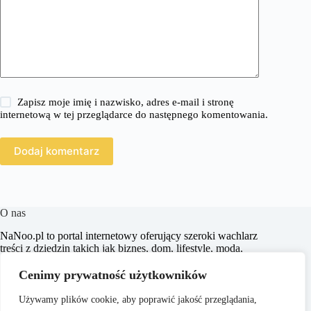
Zapisz moje imię i nazwisko, adres e-mail i stronę
internetową w tej przeglądarce do następnego komentowania.
Dodaj komentarz
O nas
​NaNoo.pl to portal internetowy oferujący szeroki wachlarz
treści z dziedzin takich jak biznes, dom, lifestyle, moda,
zakupy, zdrowie, edukacja, prawo, sport i świat. Naszym
celem jest dostarczanie czytelnikom rzetelnych i inspirujących
Cenimy prywatność użytkowników
artykułów, które wspierają ich w podejmowaniu świadomych
decyzji oraz poszerzają horyzonty.
Używamy plików cookie, aby poprawić jakość przeglądania,