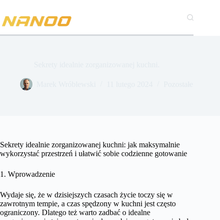
Przejdź
do
treści
Sekrety idealnie zorganizowanej kuchni.
Marek Wróblewski
11 lutego 2024
Pozostałe
Sekrety idealnie zorganizowanej kuchni: jak maksymalnie
wykorzystać przestrzeń i ułatwić sobie codzienne gotowanie
1. Wprowadzenie
Wydaje się, że w dzisiejszych czasach życie toczy się w
zawrotnym tempie, a czas spędzony w kuchni jest często
ograniczony. Dlatego też warto zadbać o idealne