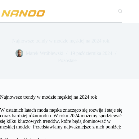
Przejdź
do
treści
Najnowsze trendy w modzie męskiej na 2024 rok.
Marek Wróblewski
19 października 2024
Pozostałe
Najnowsze trendy w modzie męskiej na 2024 rok
W ostatnich latach moda męska znacząco się rozwija i staje się
coraz bardziej różnorodna. W roku 2024 możemy spodziewać
się kilku kluczowych trendów, które będą dominować w
męskiej modzie. Przedstawiamy najważniejsze z nich poniżej: