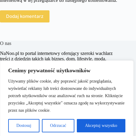
internetową w tej przeglądarce do następnego komentowania.
Dodaj komentarz
O nas
​NaNoo.pl to portal internetowy oferujący szeroki wachlarz
treści z dziedzin takich jak biznes, dom, lifestyle, moda,
zakupy, zdrowie, edukacja, prawo, sport i świat. Naszym
celem jest dostarczanie czytelnikom rzetelnych i inspirujących
Cenimy prywatność użytkowników
artykułów, które wspierają ich w podejmowaniu świadomych
decyzji oraz poszerzają horyzonty.
Używamy plików cookie, aby poprawić jakość przeglądania,
wyświetlać reklamy lub treści dostosowane do indywidualnych
potrzeb użytkowników oraz analizować ruch na stronie. Kliknięcie
przycisku „Akceptuj wszystkie” oznacza zgodę na wykorzystywanie
przez nas plików cookie.
O nas
Copyright © 2026 - ​
Polityka Prywatności
Dostosuj
Odrzucać
Akceptuj wszystko
NaNoo.pl
Regulamin
Kontakt
Reklama