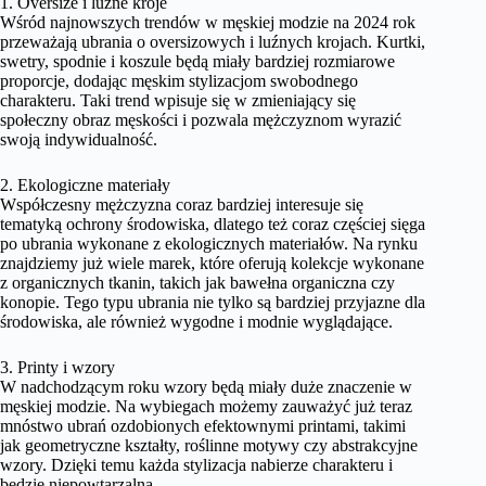
1. Oversize i luźne kroje
Wśród najnowszych trendów w męskiej modzie na 2024 rok
przeważają ubrania o oversizowych i luźnych krojach. Kurtki,
swetry, spodnie i koszule będą miały bardziej rozmiarowe
proporcje, dodając męskim stylizacjom swobodnego
charakteru. Taki trend wpisuje się w zmieniający się
społeczny obraz męskości i pozwala mężczyznom wyrazić
swoją indywidualność.
2. Ekologiczne materiały
Współczesny mężczyzna coraz bardziej interesuje się
tematyką ochrony środowiska, dlatego też coraz częściej sięga
po ubrania wykonane z ekologicznych materiałów. Na rynku
znajdziemy już wiele marek, które oferują kolekcje wykonane
z organicznych tkanin, takich jak bawełna organiczna czy
konopie. Tego typu ubrania nie tylko są bardziej przyjazne dla
środowiska, ale również wygodne i modnie wyglądające.
3. Printy i wzory
W nadchodzącym roku wzory będą miały duże znaczenie w
męskiej modzie. Na wybiegach możemy zauważyć już teraz
mnóstwo ubrań ozdobionych efektownymi printami, takimi
jak geometryczne kształty, roślinne motywy czy abstrakcyjne
wzory. Dzięki temu każda stylizacja nabierze charakteru i
będzie niepowtarzalna.