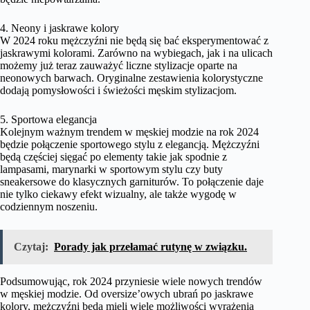
4. Neony i jaskrawe kolory
W 2024 roku mężczyźni nie będą się bać eksperymentować z
jaskrawymi kolorami. Zarówno na wybiegach, jak i na ulicach
możemy już teraz zauważyć liczne stylizacje oparte na
neonowych barwach. Oryginalne zestawienia kolorystyczne
dodają pomysłowości i świeżości męskim stylizacjom.
5. Sportowa elegancja
Kolejnym ważnym trendem w męskiej modzie na rok 2024
będzie połączenie sportowego stylu z elegancją. Mężczyźni
będą częściej sięgać po elementy takie jak spodnie z
lampasami, marynarki w sportowym stylu czy buty
sneakersowe do klasycznych garniturów. To połączenie daje
nie tylko ciekawy efekt wizualny, ale także wygodę w
codziennym noszeniu.
Czytaj:
Porady jak przełamać rutynę w związku.
Podsumowując, rok 2024 przyniesie wiele nowych trendów
w męskiej modzie. Od oversize’owych ubrań po jaskrawe
kolory, mężczyźni będą mieli wiele możliwości wyrażenia