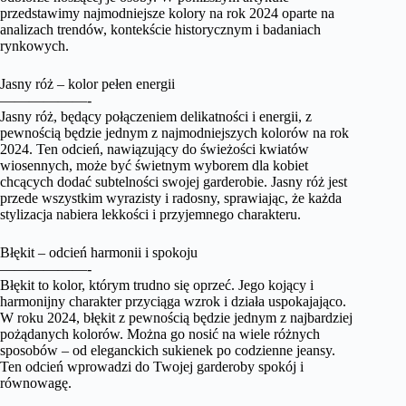
przedstawimy najmodniejsze kolory na rok 2024 oparte na
analizach trendów, kontekście historycznym i badaniach
rynkowych.
Jasny róż – kolor pełen energii
——————-
Jasny róż, będący połączeniem delikatności i energii, z
pewnością będzie jednym z najmodniejszych kolorów na rok
2024. Ten odcień, nawiązujący do świeżości kwiatów
wiosennych, może być świetnym wyborem dla kobiet
chcących dodać subtelności swojej garderobie. Jasny róż jest
przede wszystkim wyrazisty i radosny, sprawiając, że każda
stylizacja nabiera lekkości i przyjemnego charakteru.
Błękit – odcień harmonii i spokoju
——————-
Błękit to kolor, którym trudno się oprzeć. Jego kojący i
harmonijny charakter przyciąga wzrok i działa uspokajająco.
W roku 2024, błękit z pewnością będzie jednym z najbardziej
pożądanych kolorów. Można go nosić na wiele różnych
sposobów – od eleganckich sukienek po codzienne jeansy.
Ten odcień wprowadzi do Twojej garderoby spokój i
równowagę.