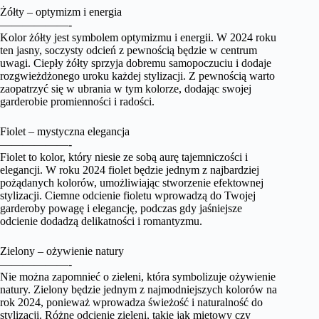
Żółty – optymizm i energia
——————-
Kolor żółty jest symbolem optymizmu i energii. W 2024 roku
ten jasny, soczysty odcień z pewnością będzie w centrum
uwagi. Ciepły żółty sprzyja dobremu samopoczuciu i dodaje
rozgwieżdżonego uroku każdej stylizacji. Z pewnością warto
zaopatrzyć się w ubrania w tym kolorze, dodając swojej
garderobie promienności i radości.
Fiolet – mystyczna elegancja
——————-
Fiolet to kolor, który niesie ze sobą aurę tajemniczości i
elegancji. W roku 2024 fiolet będzie jednym z najbardziej
pożądanych kolorów, umożliwiając stworzenie efektownej
stylizacji. Ciemne odcienie fioletu wprowadzą do Twojej
garderoby powagę i elegancję, podczas gdy jaśniejsze
odcienie dodadzą delikatności i romantyzmu.
Zielony – ożywienie natury
——————-
Nie można zapomnieć o zieleni, która symbolizuje ożywienie
natury. Zielony będzie jednym z najmodniejszych kolorów na
rok 2024, ponieważ wprowadza świeżość i naturalność do
stylizacji. Różne odcienie zieleni, takie jak miętowy czy