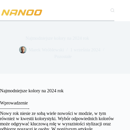
Przejdź
do
treści
Najmodniejsze kolory na 2024 rok
Marek Wróblewski
1 września 2024
Pozostałe
Najmodniejsze kolory na 2024 rok
Wprowadzenie
——————-
Nowy rok niesie ze sobą wiele nowości w modzie, w tym
również w kwestii kolorystyki. Wybór odpowiednich kolorów
może odgrywać kluczową rolę w wyrazistości stylizacji oraz
odbiorze noszącej je osoby. W poniższym artykule