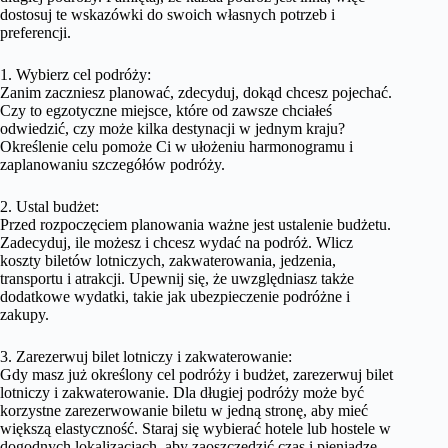
dostosuj te wskazówki do swoich własnych potrzeb i
preferencji.
1. Wybierz cel podróży:
Zanim zaczniesz planować, zdecyduj, dokąd chcesz pojechać.
Czy to egzotyczne miejsce, które od zawsze chciałeś
odwiedzić, czy może kilka destynacji w jednym kraju?
Określenie celu pomoże Ci w ułożeniu harmonogramu i
zaplanowaniu szczegółów podróży.
2. Ustal budżet:
Przed rozpoczęciem planowania ważne jest ustalenie budżetu.
Zadecyduj, ile możesz i chcesz wydać na podróż. Wlicz
koszty biletów lotniczych, zakwaterowania, jedzenia,
transportu i atrakcji. Upewnij się, że uwzględniasz także
dodatkowe wydatki, takie jak ubezpieczenie podróżne i
zakupy.
3. Zarezerwuj bilet lotniczy i zakwaterowanie:
Gdy masz już określony cel podróży i budżet, zarezerwuj bilet
lotniczy i zakwaterowanie. Dla długiej podróży może być
korzystne zarezerwowanie biletu w jedną stronę, aby mieć
większą elastyczność. Staraj się wybierać hotele lub hostele w
dogodnych lokalizacjach, aby zaoszczędzić czas i pieniądze