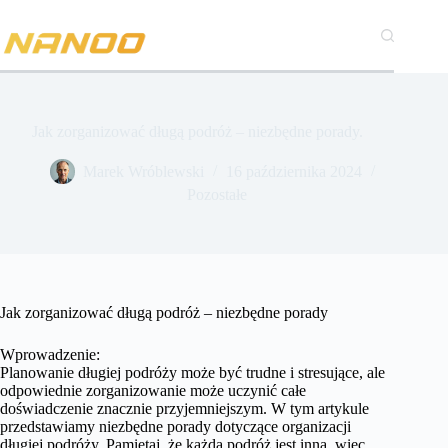
Przejdź
do
treści
Jak zorganizować długą podróż – niezbędne porady.
Marek Wróblewski
16 października 2024
Pozostałe
Jak zorganizować długą podróż – niezbędne porady
Wprowadzenie:
Planowanie długiej podróży może być trudne i stresujące, ale
odpowiednie zorganizowanie może uczynić całe
doświadczenie znacznie przyjemniejszym. W tym artykule
przedstawiamy niezbędne porady dotyczące organizacji
długiej podróży. Pamiętaj, że każda podróż jest inna, więc