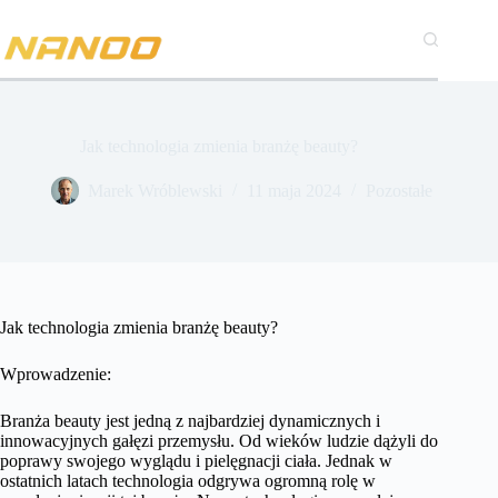
Przejdź
do
treści
Jak technologia zmienia branżę beauty?
Marek Wróblewski
11 maja 2024
Pozostałe
Jak technologia zmienia branżę beauty?
Wprowadzenie:
Branża beauty jest jedną z najbardziej dynamicznych i
innowacyjnych gałęzi przemysłu. Od wieków ludzie dążyli do
poprawy swojego wyglądu i pielęgnacji ciała. Jednak w
ostatnich latach technologia odgrywa ogromną rolę w