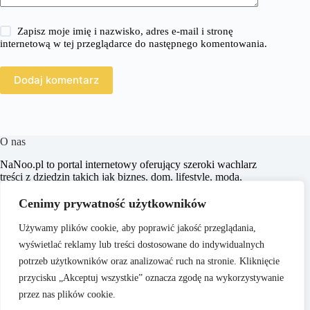
Zapisz moje imię i nazwisko, adres e-mail i stronę
internetową w tej przeglądarce do następnego komentowania.
Dodaj komentarz
O nas
​NaNoo.pl to portal internetowy oferujący szeroki wachlarz
treści z dziedzin takich jak biznes, dom, lifestyle, moda,
zakupy, zdrowie, edukacja, prawo, sport i świat. Naszym
celem jest dostarczanie czytelnikom rzetelnych i inspirujących
Cenimy prywatność użytkowników
artykułów, które wspierają ich w podejmowaniu świadomych
decyzji oraz poszerzają horyzonty.
Używamy plików cookie, aby poprawić jakość przeglądania,
wyświetlać reklamy lub treści dostosowane do indywidualnych
potrzeb użytkowników oraz analizować ruch na stronie. Kliknięcie
przycisku „Akceptuj wszystkie” oznacza zgodę na wykorzystywanie
przez nas plików cookie.