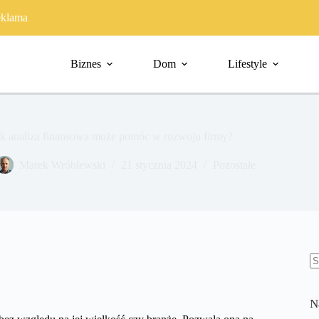
klama
Biznes
Dom
Lifestyle
ak analiza finansowa może pomóc w rozwoju firmy?
Marek Wróblewski
21 stycznia 2024
Pozostałe
B
w
N