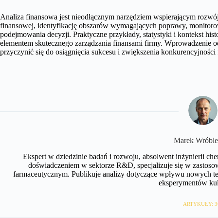
Analiza finansowa jest nieodłącznym narzędziem wspierającym rozwój
finansowej, identyfikację obszarów wymagających poprawy, monitorow
podejmowania decyzji. Praktyczne przykłady, statystyki i kontekst his
elementem skutecznego zarządzania finansami firmy. Wprowadzenie o
przyczynić się do osiągnięcia sukcesu i zwiększenia konkurencyjności 
Marek Wróble
Ekspert w dziedzinie badań i rozwoju, absolwent inżynierii c
doświadczeniem w sektorze R&D, specjalizuje się w zastos
farmaceutycznym. Publikuje analizy dotyczące wpływu nowych tec
eksperymentów kul
ARTYKUŁY: 3