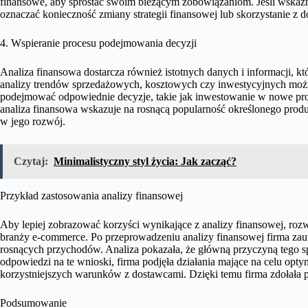
finansowe, aby sprostać swoim bieżącym zobowiązaniom. Jeśli wskaźn
oznaczać konieczność zmiany strategii finansowej lub skorzystanie z
4. Wspieranie procesu podejmowania decyzji
Analiza finansowa dostarcza również istotnych danych i informacji, k
analizy trendów sprzedażowych, kosztowych czy inwestycyjnych możn
podejmować odpowiednie decyzje, takie jak inwestowanie w nowe proje
analiza finansowa wskazuje na rosnącą popularność określonego produ
w jego rozwój.
Czytaj:
Minimalistyczny styl życia: Jak zacząć?
Przykład zastosowania analizy finansowej
Aby lepiej zobrazować korzyści wynikające z analizy finansowej, ro
branży e-commerce. Po przeprowadzeniu analizy finansowej firma zau
rosnących przychodów. Analiza pokazała, że główną przyczyną tego 
odpowiedzi na te wnioski, firma podjęła działania mające na celu opty
korzystniejszych warunków z dostawcami. Dzięki temu firma zdołała p
Podsumowanie