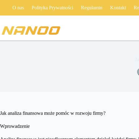
Przejdź
O nas
Polityka Prywatności
Regulamin
Kontakt
Re
do
treści
J
Jak analiza finansowa może pomóc w rozwoju firmy?
Wprowadzenie