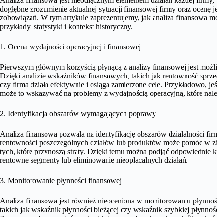
Analiza finansowa jest nieodłącznym elementem działań każdej firmy,
dogłębne zrozumienie aktualnej sytuacji finansowej firmy oraz ocenę 
zobowiązań. W tym artykule zaprezentujemy, jak analiza finansowa m
przykłady, statystyki i kontekst historyczny.
1. Ocena wydajności operacyjnej i finansowej
Pierwszym głównym korzyścią płynącą z analizy finansowej jest możli
Dzięki analizie wskaźników finansowych, takich jak rentowność sprze
czy firma działa efektywnie i osiąga zamierzone cele. Przykładowo, je
może to wskazywać na problemy z wydajnością operacyjną, które nale
2. Identyfikacja obszarów wymagających poprawy
Analiza finansowa pozwala na identyfikację obszarów działalności f
rentowności poszczególnych działów lub produktów może pomóc w zide
tych, które przynoszą straty. Dzięki temu można podjąć odpowiednie kr
rentowne segmenty lub eliminowanie nieopłacalnych działań.
3. Monitorowanie płynności finansowej
Analiza finansowa jest również nieoceniona w monitorowaniu płynnośc
takich jak wskaźnik płynności bieżącej czy wskaźnik szybkiej płynnoś