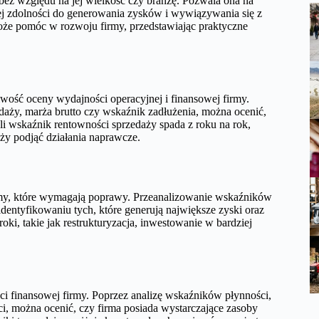
 bez względu na jej wielkość czy branżę. Pozwala ona na
jej zdolności do generowania zysków i wywiązywania się z
oże pomóc w rozwoju firmy, przedstawiając praktyczne
wość oceny wydajności operacyjnej i finansowej firmy.
daży, marża brutto czy wskaźnik zadłużenia, można ocenić,
śli wskaźnik rentowności sprzedaży spada z roku na rok,
ży podjąć działania naprawcze.
irmy, które wymagają poprawy. Przeanalizowanie wskaźników
ntyfikowaniu tych, które generują największe zyski oraz
oki, takie jak restrukturyzacja, inwestowanie w bardziej
i finansowej firmy. Poprzez analizę wskaźników płynności,
ci, można ocenić, czy firma posiada wystarczające zasoby