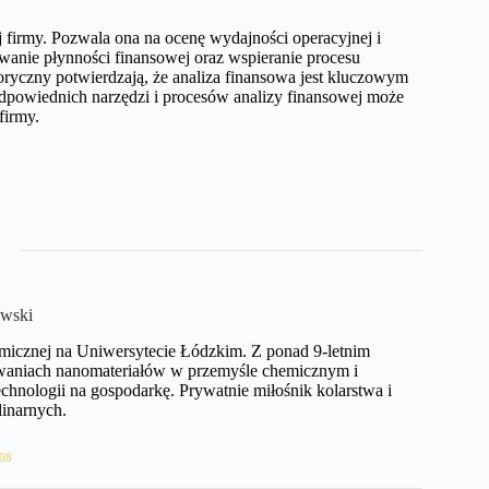
 firmy. Pozwala ona na ocenę wydajności operacyjnej i
anie płynności finansowej oraz wspieranie procesu
toryczny potwierdzają, że analiza finansowa jest kluczowym
dpowiednich narzędzi i procesów analizy finansowej może
firmy.
wski
hemicznej na Uniwersytecie Łódzkim. Z ponad 9-letnim
owaniach nanomateriałów w przemyśle chemicznym i
hnologii na gospodarkę. Prywatnie miłośnik kolarstwa i
inarnych.
08