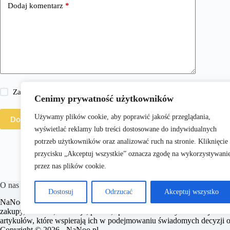
Dodaj komentarz
*
Zapisz moje imię i nazwisko, adres e-mail i stronę internetową w 
Cenimy prywatność użytkowników
Używamy plików cookie, aby poprawić jakość przeglądania,
Dodaj komentarz
wyświetlać reklamy lub treści dostosowane do indywidualnych
potrzeb użytkowników oraz analizować ruch na stronie. Kliknięcie
przycisku „Akceptuj wszystkie” oznacza zgodę na wykorzystywani
przez nas plików cookie.
O nas
Dostosuj
Odrzucać
Akceptuj wszystko
​NaNoo.pl to portal internetowy oferujący szeroki wachlarz treści z dzie
zakupy, zdrowie, edukacja, prawo, sport i świat. Naszym celem jest dos
artykułów, które wspierają ich w podejmowaniu świadomych decyzji o
Copyright © 2026 - ​NaNoo.pl