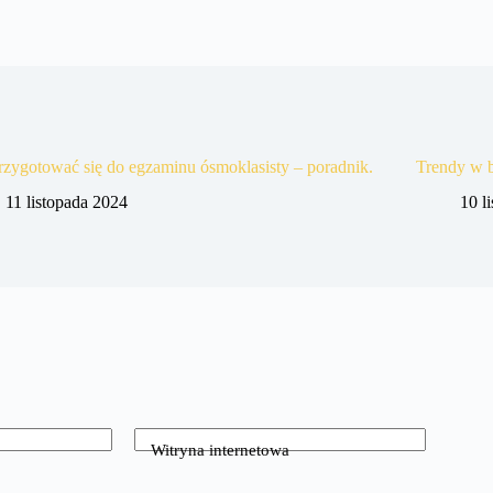
rzygotować się do egzaminu ósmoklasisty – poradnik.
Trendy w b
11 listopada 2024
10 l
Witryna internetowa