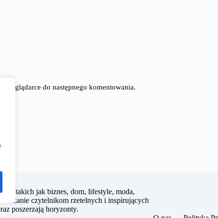
tej przeglądarce do następnego komentowania.
e
dzin takich jak biznes, dom, lifestyle, moda,
tarczanie czytelnikom rzetelnych i inspirujących
raz poszerzają horyzonty.
O nas
Polityka P