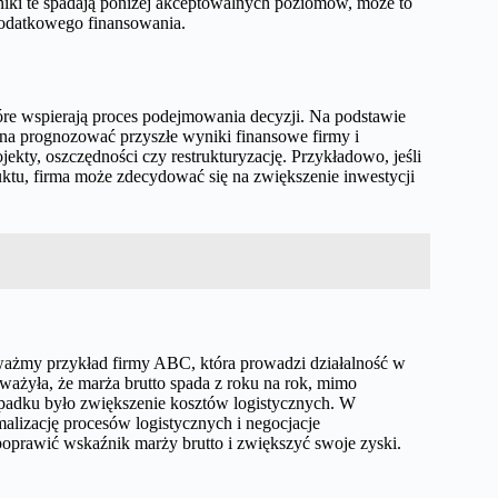
iki te spadają poniżej akceptowalnych poziomów, może to
 dodatkowego finansowania.
tóre wspierają proces podejmowania decyzji. Na podstawie
a prognozować przyszłe wyniki finansowe firmy i
kty, oszczędności czy restrukturyzację. Przykładowo, jeśli
ktu, firma może zdecydować się na zwiększenie inwestycji
zważmy przykład firmy ABC, która prowadzi działalność w
ważyła, że marża brutto spada z roku na rok, mimo
spadku było zwiększenie kosztów logistycznych. W
malizację procesów logistycznych i negocjacje
oprawić wskaźnik marży brutto i zwiększyć swoje zyski.