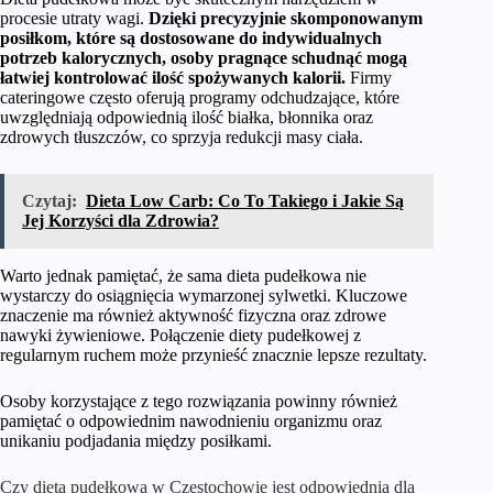
procesie utraty wagi.
Dzięki precyzyjnie skomponowanym
posiłkom, które są dostosowane do indywidualnych
potrzeb kalorycznych, osoby pragnące schudnąć mogą
łatwiej kontrolować ilość spożywanych kalorii.
Firmy
cateringowe często oferują programy odchudzające, które
uwzględniają odpowiednią ilość białka, błonnika oraz
zdrowych tłuszczów, co sprzyja redukcji masy ciała.
Czytaj:
Dieta Low Carb: Co To Takiego i Jakie Są
Jej Korzyści dla Zdrowia?
Warto jednak pamiętać, że sama dieta pudełkowa nie
wystarczy do osiągnięcia wymarzonej sylwetki. Kluczowe
znaczenie ma również aktywność fizyczna oraz zdrowe
nawyki żywieniowe. Połączenie diety pudełkowej z
regularnym ruchem może przynieść znacznie lepsze rezultaty.
Osoby korzystające z tego rozwiązania powinny również
pamiętać o odpowiednim nawodnieniu organizmu oraz
unikaniu podjadania między posiłkami.
Czy dieta pudełkowa w Częstochowie jest odpowiednia dla