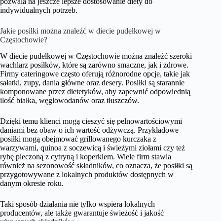
pozwala na jeszcze lepsze dostosowanie diety do
indywidualnych potrzeb.
Jakie posiłki można znaleźć w diecie pudełkowej w
Częstochowie?
W diecie pudełkowej w Częstochowie można znaleźć szeroki
wachlarz posiłków, które są zarówno smaczne, jak i zdrowe.
Firmy cateringowe często oferują różnorodne opcje, takie jak
sałatki, zupy, dania główne oraz desery. Posiłki są starannie
komponowane przez dietetyków, aby zapewnić odpowiednią
ilość białka, węglowodanów oraz tłuszczów.
Dzięki temu klienci mogą cieszyć się pełnowartościowymi
daniami bez obaw o ich wartość odżywczą. Przykładowe
posiłki mogą obejmować grillowanego kurczaka z
warzywami, quinoa z soczewicą i świeżymi ziołami czy też
rybę pieczoną z cytryną i koperkiem. Wiele firm stawia
również na sezonowość składników, co oznacza, że posiłki są
przygotowywane z lokalnych produktów dostępnych w
danym okresie roku.
Taki sposób działania nie tylko wspiera lokalnych
producentów, ale także gwarantuje świeżość i jakość