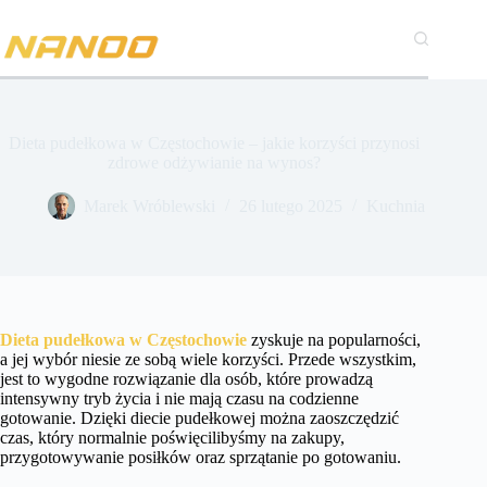
Przejdź
do
treści
Dieta pudełkowa w Częstochowie – jakie korzyści przynosi
zdrowe odżywianie na wynos?
Marek Wróblewski
26 lutego 2025
Kuchnia
Dieta pudełkowa w Częstochowie
zyskuje na popularności,
a jej wybór niesie ze sobą wiele korzyści. Przede wszystkim,
jest to wygodne rozwiązanie dla osób, które prowadzą
intensywny tryb życia i nie mają czasu na codzienne
gotowanie. Dzięki diecie pudełkowej można zaoszczędzić
czas, który normalnie poświęcilibyśmy na zakupy,
przygotowywanie posiłków oraz sprzątanie po gotowaniu.