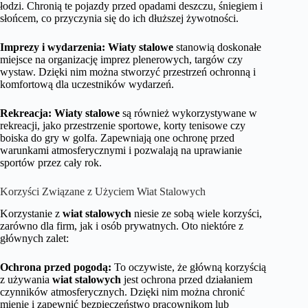
łodzi. Chronią te pojazdy przed opadami deszczu, śniegiem i
słońcem, co przyczynia się do ich dłuższej żywotności.
Imprezy i wydarzenia:
Wiaty stalowe
stanowią doskonałe
miejsce na organizację imprez plenerowych, targów czy
wystaw. Dzięki nim można stworzyć przestrzeń ochronną i
komfortową dla uczestników wydarzeń.
Rekreacja:
Wiaty stalowe
są również wykorzystywane w
rekreacji, jako przestrzenie sportowe, korty tenisowe czy
boiska do gry w golfa. Zapewniają one ochronę przed
warunkami atmosferycznymi i pozwalają na uprawianie
sportów przez cały rok.
Korzyści Związane z Użyciem Wiat Stalowych
Korzystanie z
wiat stalowych
niesie ze sobą wiele korzyści,
zarówno dla firm, jak i osób prywatnych. Oto niektóre z
głównych zalet:
Ochrona przed pogodą:
To oczywiste, że główną korzyścią
z używania
wiat stalowych
jest ochrona przed działaniem
czynników atmosferycznych. Dzięki nim można chronić
mienie i zapewnić bezpieczeństwo pracownikom lub