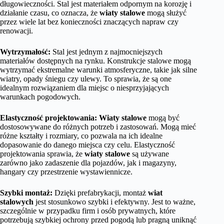
długowieczności. Stal jest materiałem odpornym na korozję i
działanie czasu, co oznacza, że
wiaty stalowe
mogą służyć
przez wiele lat bez konieczności znaczących napraw czy
renowacji.
Wytrzymałość:
Stal jest jednym z najmocniejszych
materiałów dostępnych na rynku. Konstrukcje stalowe mogą
wytrzymać ekstremalne warunki atmosferyczne, takie jak silne
wiatry, opady śniegu czy ulewy. To sprawia, że są one
idealnym rozwiązaniem dla miejsc o niesprzyjających
warunkach pogodowych.
Elastyczność projektowania:
Wiaty stalowe
mogą być
dostosowywane do różnych potrzeb i zastosowań. Mogą mieć
różne kształty i rozmiary, co pozwala na ich idealne
dopasowanie do danego miejsca czy celu. Elastyczność
projektowania sprawia, że
wiaty stalowe
są używane
zarówno jako zadaszenie dla pojazdów, jak i magazyny,
hangary czy przestrzenie wystawiennicze.
Szybki montaż:
Dzięki prefabrykacji, montaż
wiat
stalowych
jest stosunkowo szybki i efektywny. Jest to ważne,
szczególnie w przypadku firm i osób prywatnych, które
potrzebują szybkiej ochrony przed pogodą lub pragną uniknąć