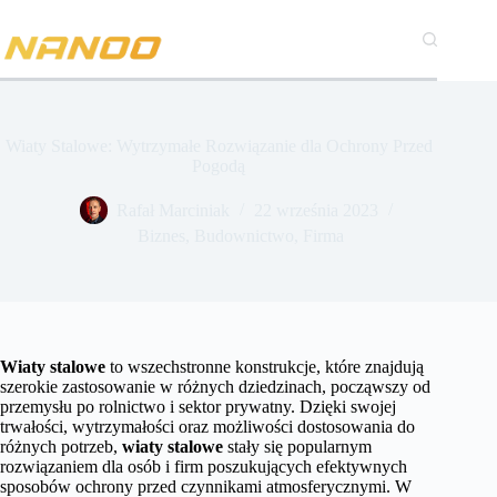
Przejdź
do
treści
Wiaty Stalowe: Wytrzymałe Rozwiązanie dla Ochrony Przed
Pogodą
Rafał Marciniak
22 września 2023
Biznes
,
Budownictwo
,
Firma
Wiaty stalowe
to wszechstronne konstrukcje, które znajdują
szerokie zastosowanie w różnych dziedzinach, począwszy od
przemysłu po rolnictwo i sektor prywatny. Dzięki swojej
trwałości, wytrzymałości oraz możliwości dostosowania do
różnych potrzeb,
wiaty stalowe
stały się popularnym
rozwiązaniem dla osób i firm poszukujących efektywnych
sposobów ochrony przed czynnikami atmosferycznymi. W