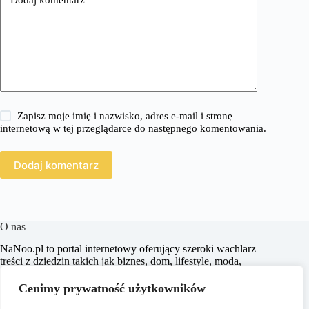
Zapisz moje imię i nazwisko, adres e-mail i stronę
internetową w tej przeglądarce do następnego komentowania.
Dodaj komentarz
O nas
​NaNoo.pl to portal internetowy oferujący szeroki wachlarz
treści z dziedzin takich jak biznes, dom, lifestyle, moda,
zakupy, zdrowie, edukacja, prawo, sport i świat. Naszym
celem jest dostarczanie czytelnikom rzetelnych i inspirujących
Cenimy prywatność użytkowników
artykułów, które wspierają ich w podejmowaniu świadomych