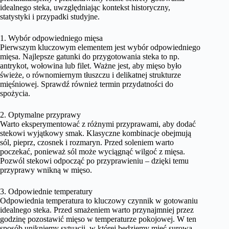
idealnego steka, uwzględniając kontekst historyczny,
statystyki i przypadki studyjne.
1. Wybór odpowiedniego mięsa
Pierwszym kluczowym elementem jest wybór odpowiedniego
mięsa. Najlepsze gatunki do przygotowania steka to np.
antrykot, wołowina lub filet. Ważne jest, aby mięso było
świeże, o równomiernym tłuszczu i delikatnej strukturze
mięśniowej. Sprawdź również termin przydatności do
spożycia.
2. Optymalne przyprawy
Warto eksperymentować z różnymi przyprawami, aby dodać
stekowi wyjątkowy smak. Klasyczne kombinacje obejmują
sól, pieprz, czosnek i rozmaryn. Przed soleniem warto
poczekać, ponieważ sól może wyciągnąć wilgoć z mięsa.
Pozwól stekowi odpocząć po przyprawieniu – dzięki temu
przyprawy wnikną w mięso.
3. Odpowiednie temperatury
Odpowiednia temperatura to kluczowy czynnik w gotowaniu
idealnego steka. Przed smażeniem warto przynajmniej przez
godzinę pozostawić mięso w temperaturze pokojowej. W ten
sposób unikniemy sytuacji, w której będziemy mieć surową