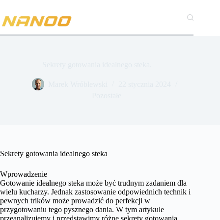
Przejdź
do
treści
Sekrety gotowania idealnego steka.
Marek Wróblewski
22 stycznia 2024
Pozostałe
Sekrety gotowania idealnego steka
Wprowadzenie
Gotowanie idealnego steka może być trudnym zadaniem dla
wielu kucharzy. Jednak zastosowanie odpowiednich technik i
pewnych trików może prowadzić do perfekcji w
przygotowaniu tego pysznego dania. W tym artykule
przeanalizujemy i przedstawimy różne sekrety gotowania