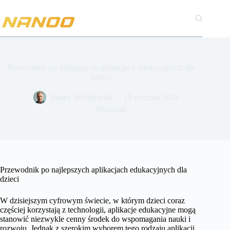
Przejdź
do
treści
Przewodnik po najlepszych aplikacjach edukacyjnych dla
dzieci.
Marek Wróblewski
19 stycznia 2024
Pozostałe
Przewodnik po najlepszych aplikacjach edukacyjnych dla
dzieci
W dzisiejszym cyfrowym świecie, w którym dzieci coraz
częściej korzystają z technologii, aplikacje edukacyjne mogą
stanowić niezwykle cenny środek do wspomagania nauki i
rozwoju. Jednak z szerokim wyborem tego rodzaju aplikacji