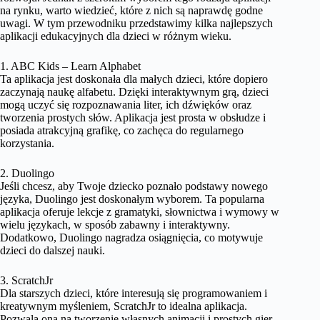
na rynku, warto wiedzieć, które z nich są naprawdę godne
uwagi. W tym przewodniku przedstawimy kilka najlepszych
aplikacji edukacyjnych dla dzieci w różnym wieku.
1. ABC Kids – Learn Alphabet
Ta aplikacja jest doskonała dla małych dzieci, które dopiero
zaczynają naukę alfabetu. Dzięki interaktywnym grą, dzieci
mogą uczyć się rozpoznawania liter, ich dźwięków oraz
tworzenia prostych słów. Aplikacja jest prosta w obsłudze i
posiada atrakcyjną grafikę, co zachęca do regularnego
korzystania.
2. Duolingo
Jeśli chcesz, aby Twoje dziecko poznało podstawy nowego
języka, Duolingo jest doskonałym wyborem. Ta popularna
aplikacja oferuje lekcje z gramatyki, słownictwa i wymowy w
wielu językach, w sposób zabawny i interaktywny.
Dodatkowo, Duolingo nagradza osiągnięcia, co motywuje
dzieci do dalszej nauki.
3. ScratchJr
Dla starszych dzieci, które interesują się programowaniem i
kreatywnym myśleniem, ScratchJr to idealna aplikacja.
Pozwala ona na tworzenie własnych animacji i prostych gier