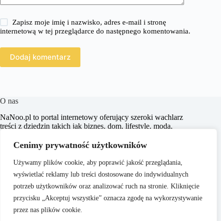
Zapisz moje imię i nazwisko, adres e-mail i stronę
internetową w tej przeglądarce do następnego komentowania.
Dodaj komentarz
O nas
​NaNoo.pl to portal internetowy oferujący szeroki wachlarz
treści z dziedzin takich jak biznes, dom, lifestyle, moda,
zakupy, zdrowie, edukacja, prawo, sport i świat. Naszym
celem jest dostarczanie czytelnikom rzetelnych i inspirujących
Cenimy prywatność użytkowników
artykułów, które wspierają ich w podejmowaniu świadomych
decyzji oraz poszerzają horyzonty.
Używamy plików cookie, aby poprawić jakość przeglądania,
wyświetlać reklamy lub treści dostosowane do indywidualnych
potrzeb użytkowników oraz analizować ruch na stronie. Kliknięcie
przycisku „Akceptuj wszystkie” oznacza zgodę na wykorzystywanie
przez nas plików cookie.