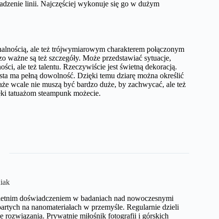
adzenie linii. Najczęściej wykonuje się go w dużym
nalnością, ale też trójwymiarowym charakterem połączonym
zo ważne są też szczegóły. Może przedstawiać sytuacje,
ci, ale też talentu. Rzeczywiście jest świetną dekoracją.
żysta ma pełną dowolność. Dzięki temu dziarę można określić
aże wcale nie muszą być bardzo duże, by zachwycać, ale też
zięki tatuażom steampunk możecie.
iak
10-letnim doświadczeniem w badaniach nad nowoczesnymi
artych na nanomateriałach w przemyśle. Regularnie dzieli
rozwiązania. Prywatnie miłośnik fotografii i górskich