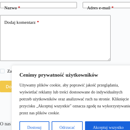
Nazwa
*
Adres e-mail
*
Dodaj komentarz
*
Zapisz moje imię i nazwisko, adres e-mail i stronę internetową w 
Cenimy prywatność użytkowników
Używamy plików cookie, aby poprawić jakość przeglądania,
Dodaj komentarz
wyświetlać reklamy lub treści dostosowane do indywidualnych
potrzeb użytkowników oraz analizować ruch na stronie. Kliknięcie
przycisku „Akceptuj wszystkie” oznacza zgodę na wykorzystywani
przez nas plików cookie.
O nas
Dostosuj
Odrzucać
Akceptuj wszystko