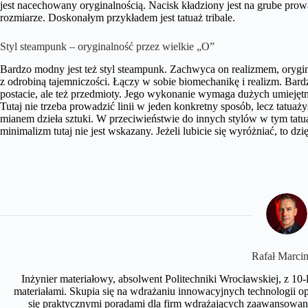
jest nacechowany oryginalnością. Nacisk kładziony jest na grube prow
rozmiarze. Doskonałym przykładem jest tatuaż tribale.
Styl steampunk – oryginalność przez wielkie „O”
Bardzo modny jest też styl steampunk. Zachwyca on realizmem, orygi
z odrobiną tajemniczości. Łączy w sobie biomechanikę i realizm. Bard
postacie, ale też przedmioty. Jego wykonanie wymaga dużych umiejętnoś
Tutaj nie trzeba prowadzić linii w jeden konkretny sposób, lecz tatua
mianem dzieła sztuki. W przeciwieństwie do innych stylów w tym tatu
minimalizm tutaj nie jest wskazany. Jeżeli lubicie się wyróżniać, to d
Rafał Marcin
Inżynier materiałowy, absolwent Politechniki Wrocławskiej, z 
materiałami. Skupia się na wdrażaniu innowacyjnych technologii op
się praktycznymi poradami dla firm wdrażających zaawansowane 