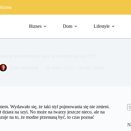
klama
Biznes
Dom
Lifestyle
znajcie najmodniejsze style w tatuażach na rok 2023
Rafał Marciniak
28 marca 2023
Moda
,
Uroda
niem. Wydawało się, że taki styl pojmowania się nie zmieni.
 dziara na szyi. No może na twarzy jeszcze nieco, ale na
B
azuje na to, że modne przestaną być, to czas poznać
w
N