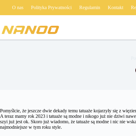
Przejdź
O nas
Polityka Prywatności
Regulamin
Kontakt
Re
do
treści
Po
Pomyślcie, że jeszcze dwie dekady temu tatuaże kojarzyły się z więzie
A teraz mamy rok 2023 i tatuaże są modne i nikogo już nie dziwi nawet
szyi już jest ok. Skoro już wiadomo, że tatuaże są modne i nic nie wsk
najmodniejsze w tym roku style.