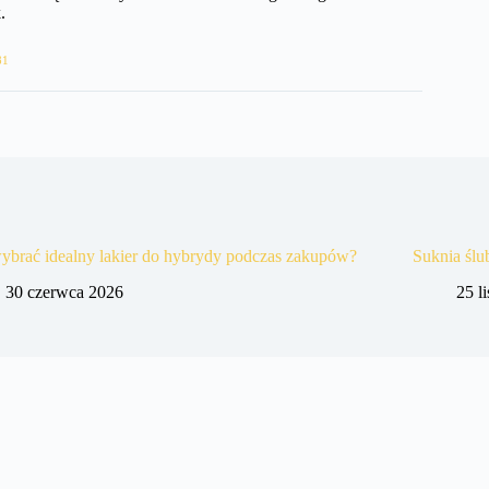
.
81
ybrać idealny lakier do hybrydy podczas zakupów?
Suknia śl
30 czerwca 2026
25 l