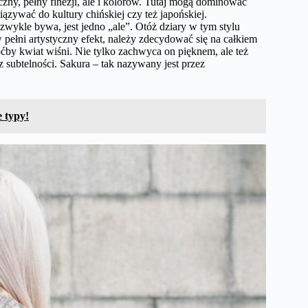
yczny, pełny finezji, ale i kolorów. Tutaj mogą dominować
zywać do kultury chińskiej czy też japońskiej.
 zwykle bywa, jest jedno „ale”. Otóż dziary w tym stylu
 pełni artystyczny efekt, należy zdecydować się na całkiem
ćby kwiat wiśni. Nie tylko zachwyca on pięknem, ale też
az subtelności. Sakura – tak nazywany jest przez
e typy!