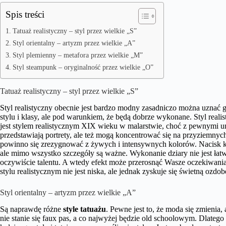
Spis treści
Tatuaż realistyczny – styl przez wielkie „S”
Styl orientalny – artyzm przez wielkie „A”
Styl plemienny – metafora przez wielkie „M”
Styl steampunk – oryginalność przez wielkie „O”
Tatuaż realistyczny – styl przez wielkie „S”
Styl realistyczny obecnie jest bardzo modny zasadniczo można uznać g
stylu i klasy, ale pod warunkiem, że będą dobrze wykonane. Styl real
jest stylem realistycznym XIX wieku w malarstwie, choć z pewnymi un
przedstawiają portrety, ale też mogą koncentrować się na przyziemnyc
powinno się zrezygnować z żywych i intensywnych kolorów. Nacisk kł
ale mimo wszystko szczegóły są ważne. Wykonanie dziary nie jest łat
oczywiście talentu. A wtedy efekt może przerosnąć Wasze oczekiwania
stylu realistycznym nie jest niska, ale jednak zyskuje się świetną ozd
Styl orientalny – artyzm przez wielkie „A”
Są naprawdę różne
style tatuażu
. Pewne jest to, że moda się zmienia,
nie stanie się faux pas, a co najwyżej będzie old schoolowym. Dlatego 