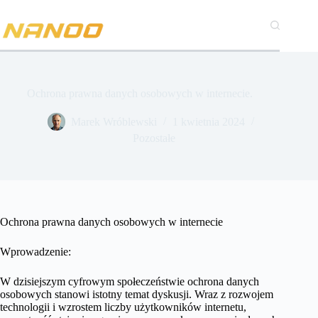
Przejdź
do
treści
Ochrona prawna danych osobowych w internecie.
Marek Wróblewski
1 kwietnia 2024
Pozostałe
Ochrona prawna danych osobowych w internecie
Wprowadzenie:
W dzisiejszym cyfrowym społeczeństwie ochrona danych
osobowych stanowi istotny temat dyskusji. Wraz z rozwojem
technologii i wzrostem liczby użytkowników internetu,