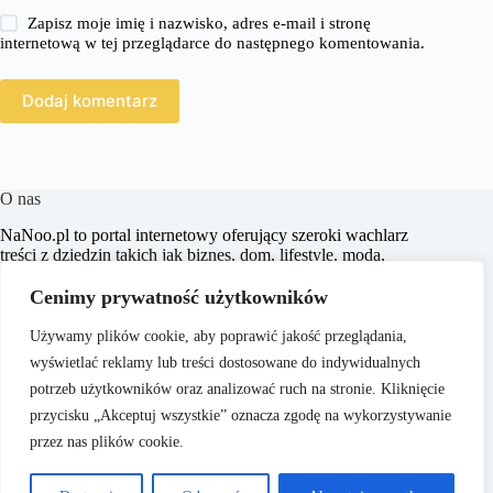
Zapisz moje imię i nazwisko, adres e-mail i stronę
internetową w tej przeglądarce do następnego komentowania.
Dodaj komentarz
O nas
​NaNoo.pl to portal internetowy oferujący szeroki wachlarz
treści z dziedzin takich jak biznes, dom, lifestyle, moda,
zakupy, zdrowie, edukacja, prawo, sport i świat. Naszym
celem jest dostarczanie czytelnikom rzetelnych i inspirujących
Cenimy prywatność użytkowników
artykułów, które wspierają ich w podejmowaniu świadomych
decyzji oraz poszerzają horyzonty.
Używamy plików cookie, aby poprawić jakość przeglądania,
wyświetlać reklamy lub treści dostosowane do indywidualnych
potrzeb użytkowników oraz analizować ruch na stronie. Kliknięcie
przycisku „Akceptuj wszystkie” oznacza zgodę na wykorzystywanie
przez nas plików cookie.
O nas