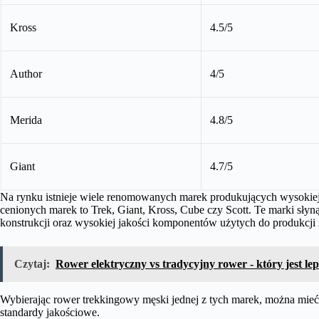
Kross
4.5/5
Author
4/5
Merida
4.8/5
Giant
4.7/5
Na rynku istnieje wiele renomowanych marek produkujących wysokiej 
cenionych marek to Trek, Giant, Kross, Cube czy Scott. Te marki słyn
konstrukcji oraz wysokiej jakości komponentów użytych do produkcji
Czytaj:
Rower elektryczny vs tradycyjny rower - który jest le
Wybierając rower trekkingowy męski jednej z tych marek, można mieć 
standardy jakościowe.