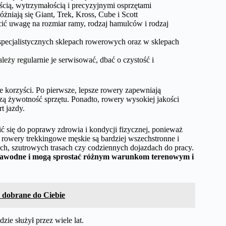
cią, wytrzymałością i precyzyjnymi osprzętami
iają się Giant, Trek, Kross, Cube i Scott
ć uwagę na rozmiar ramy, rodzaj hamulców i rodzaj
specjalistycznych sklepach rowerowych oraz w sklepach
ży regularnie je serwisować, dbać o czystość i
 korzyści. Po pierwsze, lepsze rowery zapewniają
szą żywotność sprzętu. Ponadto, rowery wysokiej jakości
t jazdy.
 się do poprawy zdrowia i kondycji fizycznej, ponieważ
i rowery trekkingowe męskie są bardziej wszechstronne i
ch, szutrowych trasach czy codziennych dojazdach do pracy.
niezawodne i mogą sprostać różnym warunkom terenowym i
e dobrane do Ciebie
ie służył przez wiele lat.