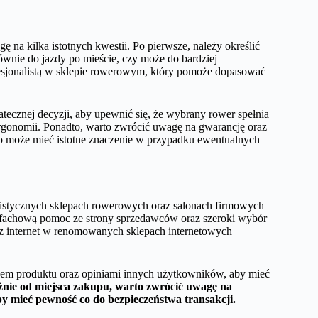
a kilka istotnych kwestii. Po pierwsze, należy określić
wnie do jazdy po mieście, czy może do bardziej
fesjonalistą w sklepie rowerowym, który pomoże dopasować
tecznej decyzji, aby upewnić się, że wybrany rower spełnia
rgonomii. Ponadto, warto zwrócić uwagę na gwarancję oraz
o może mieć istotne znaczenie w przypadku ewentualnych
listycznych sklepach rowerowych oraz salonach firmowych
fachową pomoc ze strony sprzedawców oraz szeroki wybór
ez internet w renomowanych sklepach internetowych
pisem produktu oraz opiniami innych użytkowników, aby mieć
żnie od miejsca zakupu, warto zwrócić uwagę na
y mieć pewność co do bezpieczeństwa transakcji.