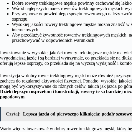
Dobre rowery trekkingowe męskie powinny cechować się lekkoś
Wśród najlepszych marek rowerów trekkingowych męskich wyróżn
Przy wyborze odpowiedniego sprzętu rowerowego należy zwróci
osprzętu
Wysokiej jakości rowery trekkingowe męskie można znaleźć w 
internetowych
Aby przedłużyć żywotność rowerów trekkingowych męskich, nale
przechowywać w odpowiednich warunkach
Inwestowanie w wysokiej jakości rowery trekkingowe męskie ma wiele
wygodniejszą jazdę i są bardziej wytrzymałe, co przekłada się na dłuż
oferują lepsze osprzęty, co przekłada się na wyższą wydajność i komfor
Inwestycja w dobry rower trekkingowy męski może również przyczynić
zachęca do regularnej aktywności fizycznej. Ponadto, wysokiej jakośc
mogą być wykorzystywane do różnych celów, takich jak jazda po góra
Dzięki lepszym osprzętom i konstrukcji, rowery te są bardziej 
pogodowym.
Czytaj:
Lepsza jazda od pierwszego kliknięcia: pedały szosow
Warto więc zainwestować w dobry rower trekkingowy męski, który będz