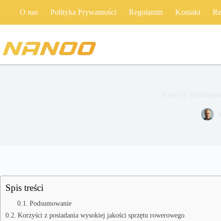
Przejdź
O nas
Polityka Prywatności
Regulamin
Kontakt
Re
do
treści
Rowery trekkingow
Spis treści
Podsumowanie
Korzyści z posiadania wysokiej jakości sprzętu rowerowego