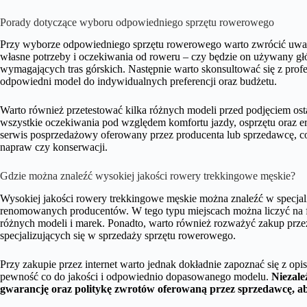
Porady dotyczące wyboru odpowiedniego sprzętu rowerowego
Przy wyborze odpowiedniego sprzętu rowerowego warto zwrócić uwagę n
własne potrzeby i oczekiwania od roweru – czy będzie on używany głó
wymagających tras górskich. Następnie warto skonsultować się z pro
odpowiedni model do indywidualnych preferencji oraz budżetu.
Warto również przetestować kilka różnych modeli przed podjęciem osta
wszystkie oczekiwania pod względem komfortu jazdy, osprzętu oraz e
serwis posprzedażowy oferowany przez producenta lub sprzedawcę, c
napraw czy konserwacji.
Gdzie można znaleźć wysokiej jakości rowery trekkingowe męskie?
Wysokiej jakości rowery trekkingowe męskie można znaleźć w specja
renomowanych producentów. W tego typu miejscach można liczyć na 
różnych modeli i marek. Ponadto, warto również rozważyć zakup prz
specjalizujących się w sprzedaży sprzętu rowerowego.
Przy zakupie przez internet warto jednak dokładnie zapoznać się z o
pewność co do jakości i odpowiednio dopasowanego modelu.
Niezale
gwarancję oraz politykę zwrotów oferowaną przez sprzedawcę, ab