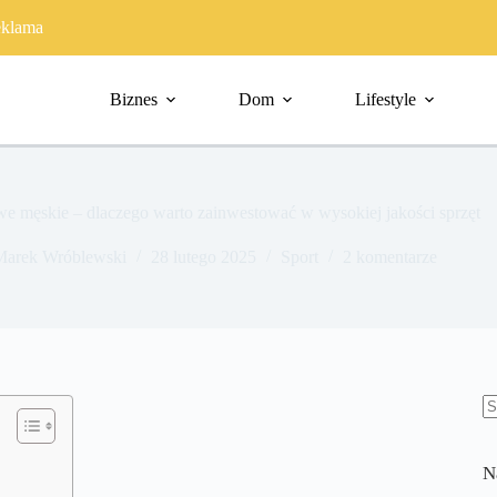
klama
Biznes
Dom
Lifestyle
e męskie – dlaczego warto zainwestować w wysokiej jakości sprzęt
Marek Wróblewski
28 lutego 2025
Sport
2 komentarze
B
w
N