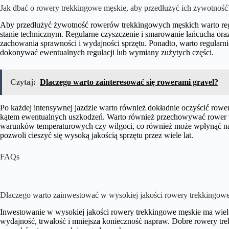
Jak dbać o rowery trekkingowe męskie, aby przedłużyć ich żywotność
Aby przedłużyć żywotność rowerów trekkingowych męskich warto regu
stanie technicznym. Regularne czyszczenie i smarowanie łańcucha or
zachowania sprawności i wydajności sprzętu. Ponadto, warto regularn
dokonywać ewentualnych regulacji lub wymiany zużytych części.
Czytaj:
Dlaczego warto zainteresować się rowerami gravel?
Po każdej intensywnej jazdzie warto również dokładnie oczyścić rower
kątem ewentualnych uszkodzeń. Warto również przechowywać rower w
warunków temperaturowych czy wilgoci, co również może wpłynąć na 
pozwoli cieszyć się wysoką jakością sprzętu przez wiele lat.
FAQs
Dlaczego warto zainwestować w wysokiej jakości rowery trekkingow
Inwestowanie w wysokiej jakości rowery trekkingowe męskie ma wiele 
wydajność, trwałość i mniejsza konieczność napraw. Dobre rowery tr