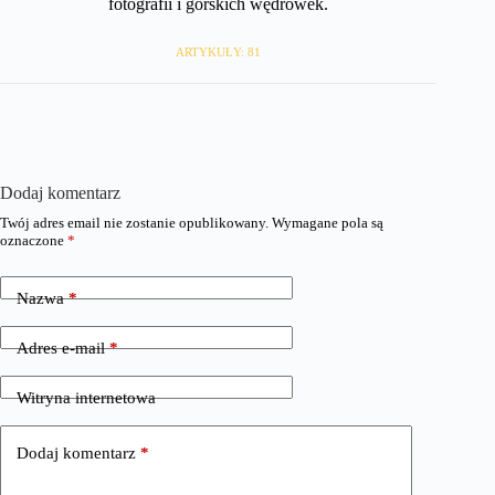
fotografii i górskich wędrówek.
ARTYKUŁY: 81
Dodaj komentarz
Twój adres email nie zostanie opublikowany.
Wymagane pola są
oznaczone
*
Nazwa
*
Adres e-mail
*
Witryna internetowa
Dodaj komentarz
*