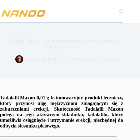
Przejdź
do
treści
Tadalafil Maxon – nowoczesne rozwiązanie w leczeniu
zaburzeń erekcji
Rafał Marciniak
31 stycznia 2024
Erotyka
Tadalafil Maxon 0,01 g to innowacyjny produkt leczniczy,
który przynosi ulgę mężczyznom zmagającym się z
zaburzeniami erekcji. Skuteczność Tadalafil Maxon
polega na jego aktywnym składniku, tadalafilu, który
umożliwia osiągnięcie i utrzymanie erekcji, niezbędnej do
odbycia stosunku płciowego.