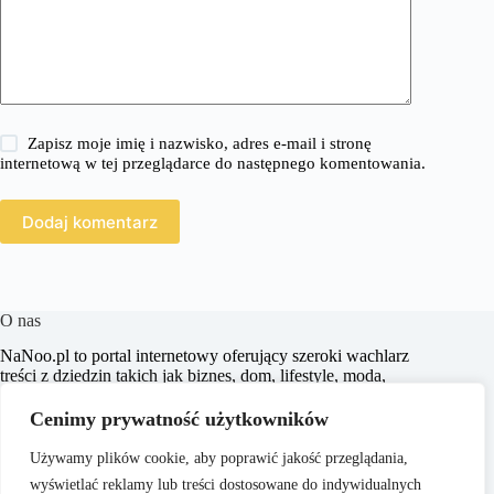
Zapisz moje imię i nazwisko, adres e-mail i stronę
internetową w tej przeglądarce do następnego komentowania.
Dodaj komentarz
O nas
​NaNoo.pl to portal internetowy oferujący szeroki wachlarz
treści z dziedzin takich jak biznes, dom, lifestyle, moda,
zakupy, zdrowie, edukacja, prawo, sport i świat. Naszym
celem jest dostarczanie czytelnikom rzetelnych i inspirujących
Cenimy prywatność użytkowników
artykułów, które wspierają ich w podejmowaniu świadomych
decyzji oraz poszerzają horyzonty.
Używamy plików cookie, aby poprawić jakość przeglądania,
wyświetlać reklamy lub treści dostosowane do indywidualnych